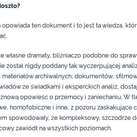
doszło?
 opowiada ten dokument i to jest ta wiedza, któr
ać.
 własne dramaty, bliźniaczo podobne do sprawy
ie został nigdy poddany tak wyczerpującej analiz
 materiałów archiwalnych, dokumentów, sfilmo
iadów ze świadkami i eksperckich analiz, dost
znową opowieść o przemocy i zaniechaniu. W tle
owe, homofobiczne i inne, z pozoru zaskakujące c
zem spowodowały, że kompleksowy, szczodrze d
owy zawiódł na wszystkich poziomach.