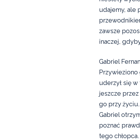
udajemy, ale 
przewodnikiem
zawsze pozos
inaczej, gdyby
Gabriel Ferna
Przywieziono 
uderzył się w
jeszcze przez
go przy życiu.
Gabriel otrzy
poznać prawdę
tego chłopca.