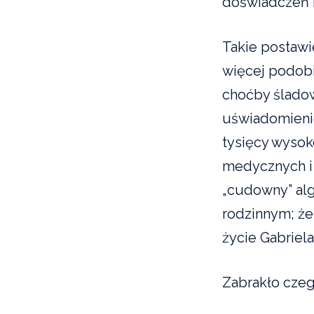
doświadczeń 
Takie postaw
więcej podobi
choćby ślado
uświadomienie
tysięcy wysok
medycznych i
„cudowny” alg
rodzinnym; że
życie Gabriel
Zabrakło czeg