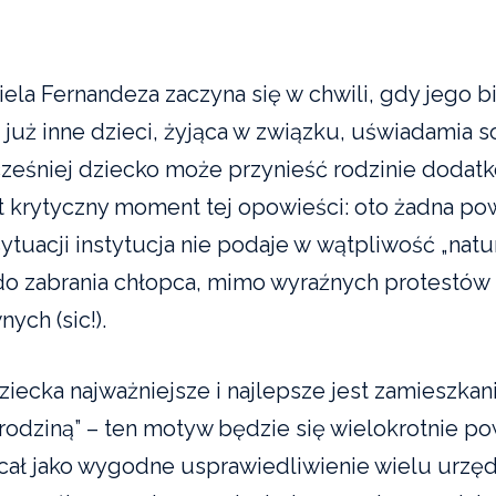
ela Fernandeza zaczyna się w chwili, gdy jego b
 już inne dzieci, żyjąca w związku, uświadamia s
ześniej dziecko może przynieść rodzinie dodat
est krytyczny moment tej opowieści: oto żadna p
ytuacji instytucja nie podaje w wątpliwość „nat
do zabrania chłopca, mimo wyraźnych protestów 
ych (sic!).
ziecka najważniejsze i najlepsze jest zamieszkan
 rodziną” – ten motyw będzie się wielokrotnie po
ał jako wygodne usprawiedliwienie wielu urzę