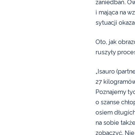
zaniedbań. Ow
i mająca na w
sytuacji okaza
Oto, jak obraz
ruszyły proce
„Isauro (partn
27 kilogramów
Poznajemy tyc
o szanse chło
osiem długich
na sobie także
zobaczyć. Nie 