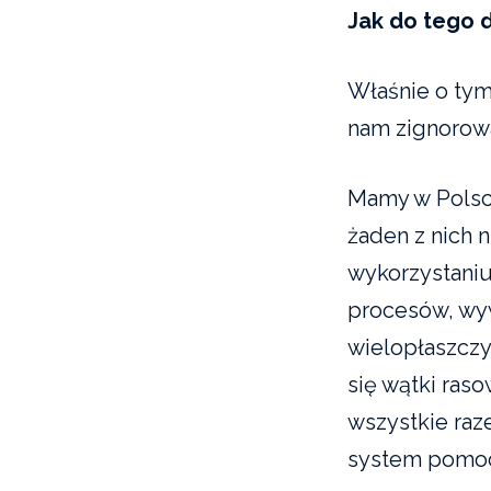
Jak do tego 
Właśnie o tym
nam zignorow
Mamy w Polsce
żaden z nich n
wykorzystaniu
procesów, wyw
wielopłaszczy
się wątki ras
wszystkie ra
system pomoc