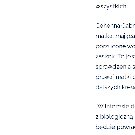
wszystkich.
Gehenna Gabri
matka, mająca
porzucone wc
zasiłek. To j
sprawdzenia s
prawa” matki 
dalszych krewn
„W interesie d
z biologiczną
będzie powrac