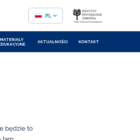
PL
EN
MATERIAŁY
AKTUALNOŚCI
KONTAKT
EDUKACYJNE
ie będzie to
ę tam