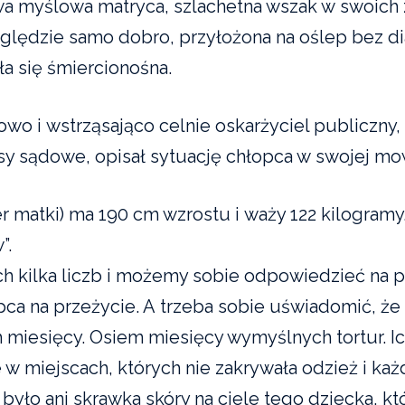
a myślowa matryca, szlachetna wszak w swoich 
zględzie samo dobro, przyłożona na oślep bez d
ła się śmiercionośna.
owo i wstrząsająco celnie oskarżyciel publiczny,
sy sądowe, opisał sytuację chłopca w swojej mo
er matki) ma 190 cm wzrostu i waży 122 kilogramy
”.
h kilka liczb i możemy sobie odpowiedzieć na p
pca na przeżycie. A trzeba sobie uświadomić, że 
 miesięcy. Osiem miesięcy wymyślnych tortur. Ic
 w miejscach, których nie zakrywała odzież i każ
było ani skrawka skóry na ciele tego dziecka, kt