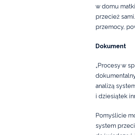
w domu matki i
przecież sam
przemocy, po
Dokument
„Procesy w sp
dokumentalny,
analizą syste
i dziesiątek i
Pomyślicie mo
system przec