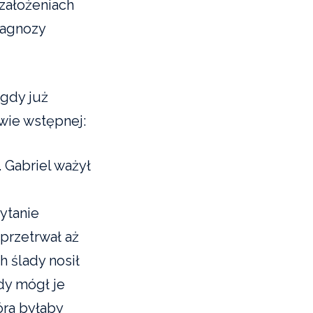
założeniach
iagnozy
 gdy już
wie wstępnej:
. Gabriel ważył
ytanie
przetrwał aż
h ślady nosił
dy mógł je
óra byłaby