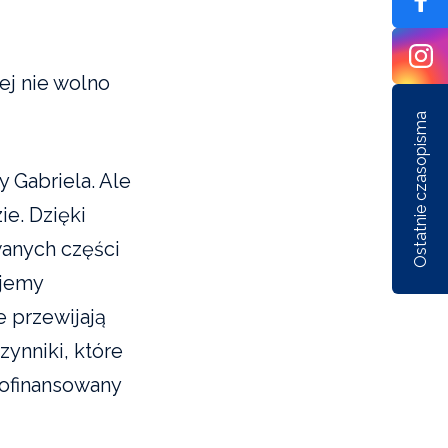
ej nie wolno
Ostatnie czasopisma
 Gabriela. Ale
ie. Dzięki
wanych części
Nr 1/162/2026
Nr 6/161/2025
Nr 5/1
ajemy
 przewijają
zynniki, które
ofinansowany