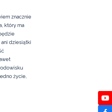
wiem znacznie
a, który ma
będzie
ani dziesiątki
ść
nawet
środowisku
jedno życie,