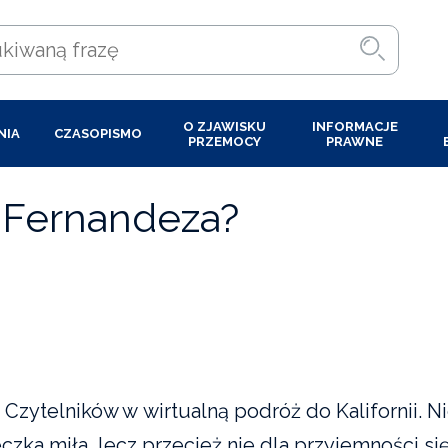
O ZJAWISKU
INFORMACJE
NIA
CZASOPISMO
PRZEMOCY
PRAWNE
a Fernandeza?
 Czytelników w wirtualną podróż do Kalifornii. N
czka miła, lecz przecież nie dla przyjemności si