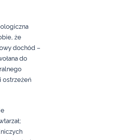
iologiczna
obie, że
kowy dochód –
owołana do
uralnego
i ostrzeżeń
ie
wtarzał;
dniczych