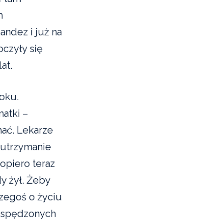
m
andez i już na
czyły się
at.
oku.
matki –
hać. Lekarze
 utrzymanie
opiero teraz
y żył. Żeby
czegoś o życiu
, spędzonych