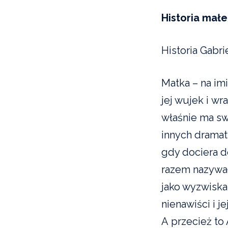
Historia mał
Historia Gabri
Matka – na imi
jej wujek i w
właśnie ma s
innych dramat
gdy dociera d
razem nazywał
jako wyzwiska
nienawiści i 
A przecież to