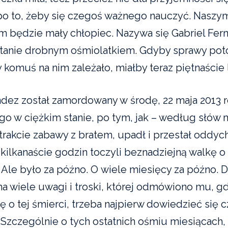
po to, żeby się czegoś ważnego nauczyć. Naszy
 będzie mały chłopiec. Nazywa się Gabriel Fern
tanie drobnym ośmiolatkiem. Gdyby sprawy poto
 komuś na nim zależało, miałby teraz piętnaście l
ndez został zamordowany w środę, 22 maja 2013 r
go w ciężkim stanie, po tym, jak – według słów 
 trakcie zabawy z bratem, upadł i przestał oddyc
 kilkanaście godzin toczyli beznadziejną walkę o
 Ale było za późno. O wiele miesięcy za późno. D
ma wiele uwagi i troski, której odmówiono mu, gd
 o tej śmierci, trzeba najpierw dowiedzieć się 
 Szczególnie o tych ostatnich ośmiu miesiącach