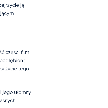
ejrzycie ją
ającym
ć części film
 pogłębioną
ły życie tego
 i jego ułomny
łasnych