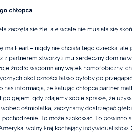
ego chłopca
ela zaczęła się źle, ale wcale nie musiała się sko
ę ma Pearl – nigdy nie chciała tego dziecka, ale
raz z partnerem stworzyli mu serdeczny dom na wi
woje źródło wspomniany wątek homofobiczny, ch
ycznych okoliczności łatwo byłoby go przegapić
o nas informacja, że katując chłopca partner ma
 go gejem, gdy zdajemy sobie sprawę, że używ
 wobec ośmiolatka, zaczynamy dostrzegać głębi
jej pochodzenie. To może szokować. To powinno 
 Ameryka, wolny kraj kochający indywidualistów. 