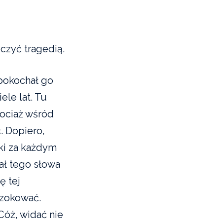
ńczyć tragedią.
 pokochał go
ele lat. Tu
ociaż wśród
. Dopiero,
tki za każdym
ał tego słowa
ę tej
szokować.
Cóż, widać nie