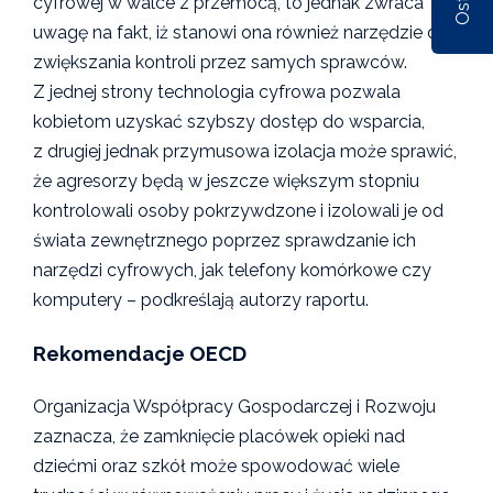
cyfrowej w walce z przemocą, to jednak zwraca
Nr 1/162/2026
Nr 6/161/2025
Nr 5/1
uwagę na fakt, iż stanowi ona również narzędzie do
zwiększania kontroli przez samych sprawców.
Z jednej strony technologia cyfrowa pozwala
kobietom uzyskać szybszy dostęp do wsparcia,
z drugiej jednak przymusowa izolacja może sprawić,
że agresorzy będą w jeszcze większym stopniu
kontrolowali osoby pokrzywdzone i izolowali je od
świata zewnętrznego poprzez sprawdzanie ich
narzędzi cyfrowych, jak telefony komórkowe czy
komputery – podkreślają autorzy raportu.
Rekomendacje OECD
Organizacja Współpracy Gospodarczej i Rozwoju
zaznacza, że zamknięcie placówek opieki nad
dziećmi oraz szkół może spowodować wiele