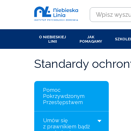
O NIEBIESKIEJ
JAK
SZKOLE
LINII
POMAGAMY
Standardy ochrony
Pomoc
Pokrzywdzonym
Przestępstwem
Umów się
z prawnikiem bądź