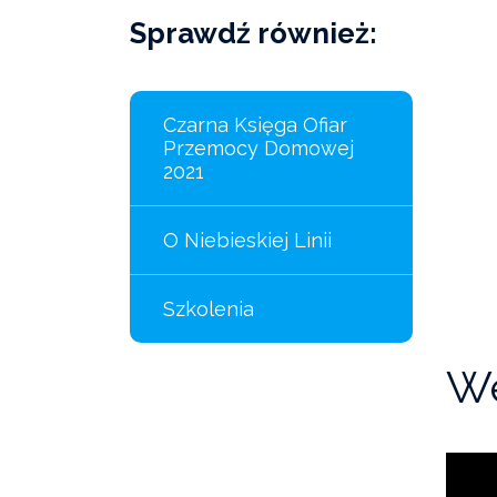
Sprawdź również:
Czarna Księga Ofiar
Przemocy Domowej
2021
O Niebieskiej Linii
Szkolenia
We