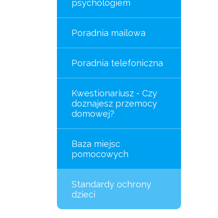
psychologiem
Projekt
Poradnia mailowa
Bezpieczny Widok
(2024-2025) –
pomoc
Poradnia telefoniczna
specjalistyczna
Kwestionariusz - Czy
doznajesz przemocy
domowej?
Baza miejsc
pomocowych
Standardy ochrony
dzieci