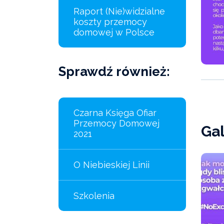
Raport (Nie)widzialne
koszty przemocy
domowej w Polsce
Sprawdź również:
Czarna Księga Ofiar
Przemocy Domowej
Gal
2021
O Niebieskiej Linii
Szkolenia