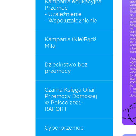
Kampania edukacyjna
oceny ryzyka
oceny ryzyka
Przemoc
występowania
występowania
- Uzależnienie
przemocy w
przemocy w
- Współuzależnienie
rodzinie oraz
rodzinie oraz
algorytmy
algorytmy
postępowania dla
postępowania dla
Kampania (Nie)Bądź
ochrony zdrowia
oświaty
Miła
Dzieciństwo bez
przemocy
Czarna Księga Ofiar
Przemocy Domowej
w Polsce 2021-
RAPORT
Cyberprzemoc