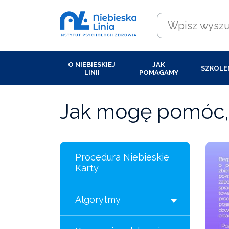
O NIEBIESKIEJ
JAK
SZKOLE
LINII
POMAGAMY
Jak mogę pomóc, 
Procedura Niebieskie
Karty
Algorytmy
Kwestionariusze
Kwestionariusze