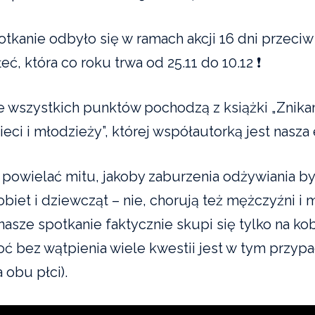
potkanie odbyło się w ramach akcji 16 dni przeci
ć, która co roku trwa od 25.11 do 10.12 ❗️
ze wszystkich punktów pochodzą z książki „Znik
eci i młodzieży”, której współautorką jest nasza
 powielać mitu, jakoby zaburzenia odżywiania by
iet i dziewcząt – nie, chorują też mężczyźni i 
nasze spotkanie faktycznie skupi się tylko na kob
ć bez wątpienia wiele kwestii jest w tym przyp
 obu płci).