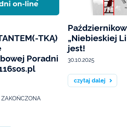
Październiko
ANTEM(-TKĄ)
„Niebieskiej Li
e
jest!
bowej Poradni
30.10.2025
116sos.pl
czytaj dalej
 ZAKOŃCZONA