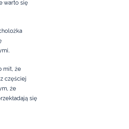
e warto się
cholożka
ę
ymi.
o mit, że
z częściej
tym, że
rzekładają się