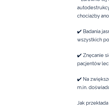
autodestrukcy
chociażby anor
✔️ Badania ja
wszystkich p
✔️ Znęcanie s
pacjentów le
✔️ Na zwiększ
m.in. doświad
Jak przekłada