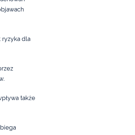
objawach
 ryzyka dla
przez
w.
wpływa także
ebiega