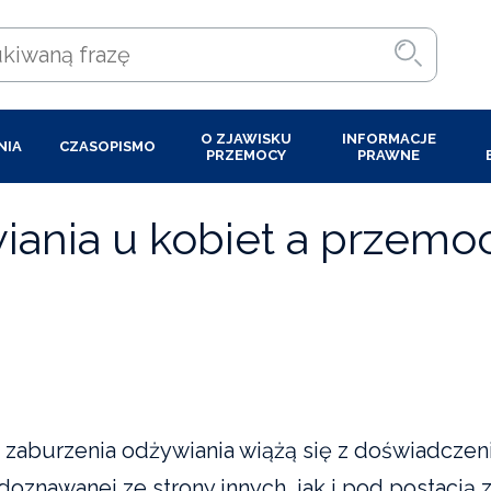
O ZJAWISKU
INFORMACJE
NIA
CZASOPISMO
PRZEMOCY
PRAWNE
iania u kobiet a przemo
 zaburzenia odżywiania wiążą się z doświadcz
 doznawanej ze strony innych, jak i pod postacią