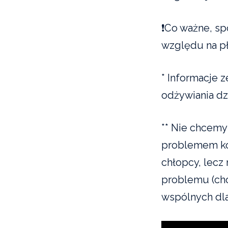
❗️Co ważne, s
względu na płe
* Informacje 
odżywiania dzi
** Nie chcemy
problemem kob
chłopcy, lecz 
problemu (cho
wspólnych dla