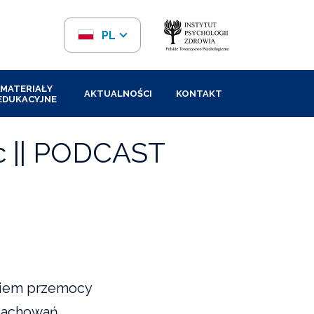
PL
EN
MATERIAŁY
AKTUALNOŚCI
KONTAKT
EDUKACYJNE
c || PODCAST
eniem przemocy
 zachowań