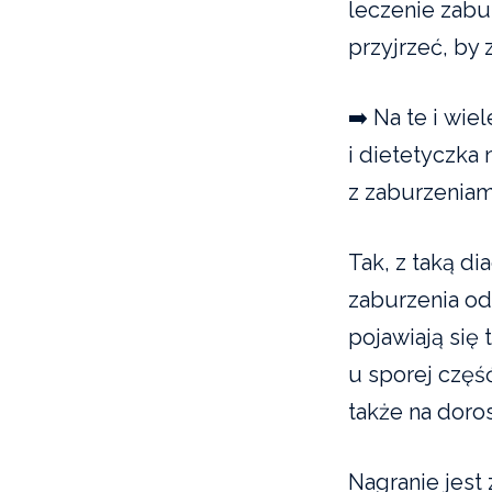
leczenie zabu
przyjrzeć, by
➡️ Na te i wi
i dietetyczka
z zaburzeniam
Tak, z taką di
zaburzenia od
pojawiają się 
u sporej częś
także na doro
Nagranie jest