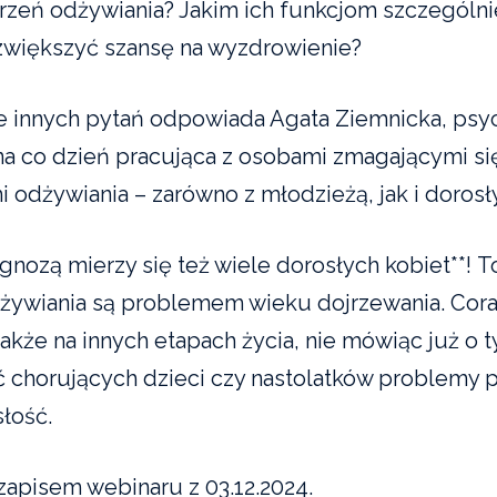
rzeń odżywiania? Jakim ich funkcjom szczególni
 zwiększyć szansę na wyzdrowienie?
ele innych pytań odpowiada Agata Ziemnicka, psy
 na co dzień pracująca z osobami zmagającymi si
i odżywiania – zarówno z młodzieżą, jak i dorosł
agnozą mierzy się też wiele dorosłych kobiet**!
T
żywiania są problemem wieku dojrzewania. Cora
także na innych etapach życia, nie mówiąc już o 
ć chorujących dzieci czy nastolatków problemy p
słość.
 zapisem webinaru z 03.12.2024.