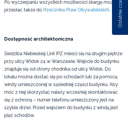
Ostatnie czasopisma
Po wyczerpaniu wszystkich możliwości skargę można
przesłać także do
Rzecznika Praw Obywatelskich
.
Nr 1/162/2026
Nr 6/161/2025
Nr 5/1
Dostępność architektoniczna
Siedziba Niebieskiej Linii IPZ mieści się na drugim piętrze
przy ulicy Widok 24 w Warszawie. Wejście do budynku
znajduje się od strony chodnika od ulicy Widok. Do
lokalu można dostać się po schodach lub za pomocą
windy umieszczonej w sąsiedniej części budynku. Aby
móc z niej skorzystać należy wcześniej skontaktować
się z ochroną – numer telefonu umieszczony jest na
szybie drzwi. Przed wejściem do budynku z windą jest
pięć schodów.