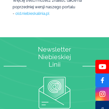
Więcej treści możesz znależć także na
poprzedniej wersji naszego portalu
-
old.niebieskalinia.pl
Newsletter
Niebieskiej
Linii