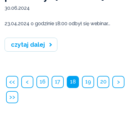
30.06.2024
23.04.2024 o godzinie 18:00 odbył się webinar...
czytaj dalej
‹‹
‹
›
16
17
18
19
20
››