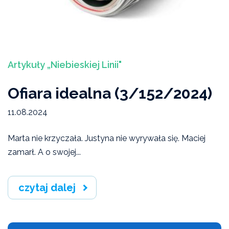
Ekspertyzy, interpelacje, opinie
Bieżący numer
Artykuły „Niebieskiej Linii"
Studium Przeciwdziałania Przemocy Domowej I
stopnia
Ofiara idealna (3/152/2024)
Wydarzenia
11.08.2024
Artykuły „Niebieskiej Linii"
Marta nie krzyczała. Justyna nie wyrywała się. Maciej
Wiadomości Niebieskiej Linii
zamarł. A o swojej...
Akcje, konferencje, kampanie
czytaj dalej
Badania i raporty
Archiwum