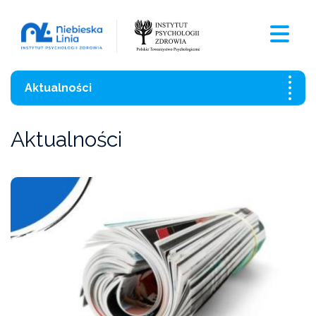
Aktualności
Wszystkie aktualności
Aktualności
Szkolenia
Czasopismo
Aktualności
Czarna Księga Ofiar Przemocy Domowej 2021
Wzory pism