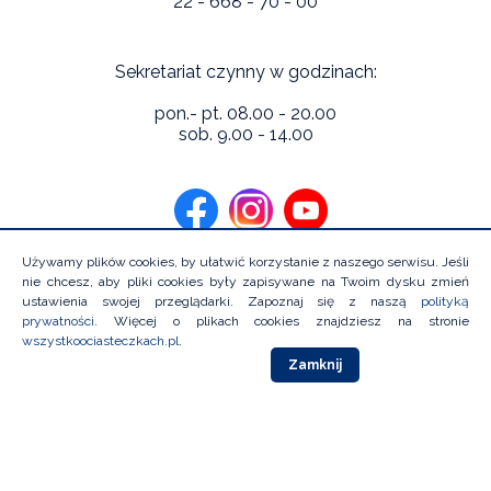
22 - 668 - 70 - 00
Sekretariat czynny w godzinach:
pon.- pt. 08.00 - 20.00
sob. 9.00 - 14.00
Używamy plików cookies, by ułatwić korzystanie z naszego serwisu. Jeśli
nie chcesz, aby pliki cookies były zapisywane na Twoim dysku zmień
ustawienia swojej przeglądarki. Zapoznaj się z naszą
polityką
prywatności
. Więcej o plikach cookies znajdziesz na stronie
Copyright 2026 Niebieska Linia Instytutu Psychologii Zdrowia.
wszystkoociasteczkach.pl
.
Wszystkie prawa zastrzeżone
Zamknij
Projekt i wykonanie:
Polityka prywatności
Deklaracja dostępności
Polityka
Ochrony Dzieci