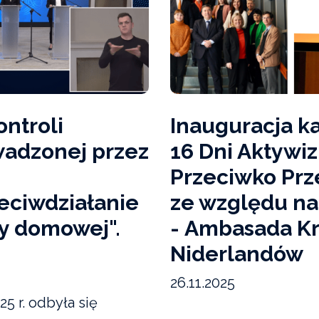
ontroli
Inauguracja k
adzonej przez
16 Dni Aktywi
Przeciwko Pr
zeciwdziałanie
ze względu na
y domowej".
- Ambasada K
Niderlandów
26.11.2025
25 r. odbyła się