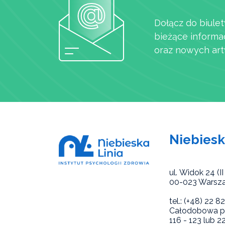
Dołącz do biulet
bieżące informa
oraz nowych art
Niebiesk
ul. Widok 24 (II 
00-023 Warsz
tel.: (+48) 22 
Całodobowa po
116 - 123 lub 2