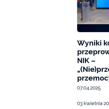
Wyniki k
przeprow
NIK –
„(Nie)pr
przemoc
07.04.2025
03 kwietnia 20