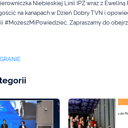
ierowniczka Niebieskiej Linii IPZ wraz z Eweliną 
ościć na kanapach w Dzień Dobry TVN i opowie
ii #MożeszMiPowiedzieć. Zapraszamy do obejrze
AGRANIE
tegorii