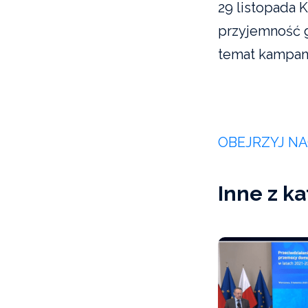
29 listopada K
przyjemność g
temat kampan
OBEJRZYJ N
Inne z ka