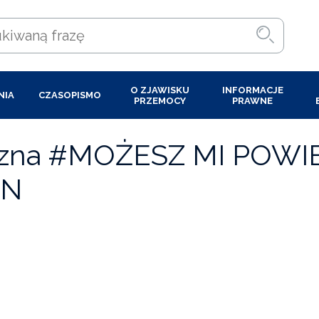
O ZJAWISKU
INFORMACJE
NIA
CZASOPISMO
PRZEMOCY
PRAWNE
czna #MOŻESZ MI POWI
VN