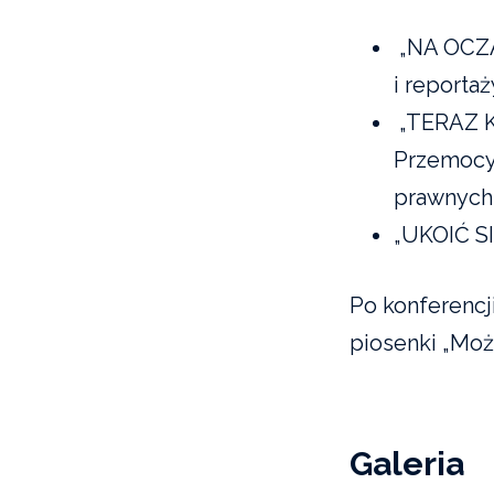
„NA OCZA
i reporta
„TERAZ KO
Przemocy
prawnych
„UKOIĆ SI
Po konferencji
piosenki „Moż
Galeria