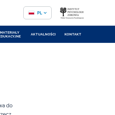
PL
EN
MATERIAŁY
AKTUALNOŚCI
KONTAKT
EDUKACYJNE
twa do
rzecz