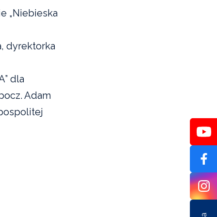
e „Niebieska
, dyrektorka
” dla
 spocz. Adam
pospolitej