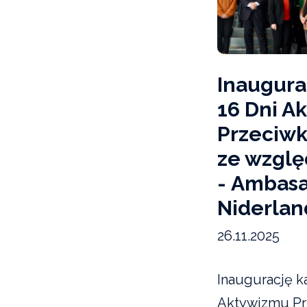
Inaugura
16 Dni A
Przeciw
ze wzglę
- Ambasa
Niderla
26.11.2025
Inaugurację k
Aktywizmu Pr