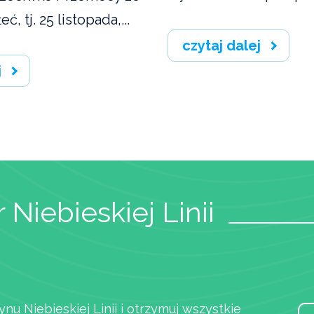
, tj. 25 listopada,...
czytaj dalej
j
 Niebieskiej Linii
ynu Niebieskiej Linii i otrzymuj wszystkie