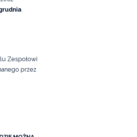
grudnia
alu Zespołowi
anego przez
ĘDZIE MOŻNA