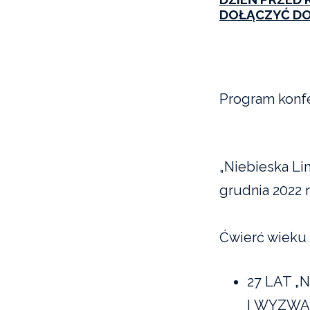
DOŁĄCZYĆ DO
Program konfe
„Niebieska Lin
grudnia 2022 
Ćwierć wieku 
27 LAT „N
I WYZWAN