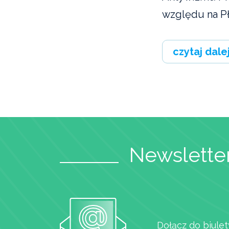
względu na Płeć
czytaj dale
Newsletter
Dołącz do biulet