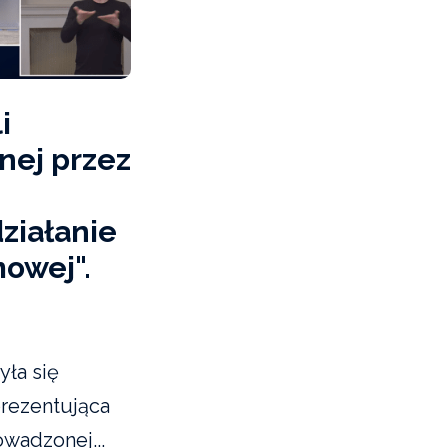
i
nej przez
ziałanie
owej".
yła się
prezentująca
owadzonej...