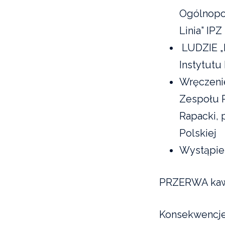
Ogólnopol
Linia” IPZ
LUDZIE „N
Instytutu
Wręczeni
Zespołu P
Rapacki, 
Polskiej
Wystąpien
PRZERWA kawo
Konsekwencje