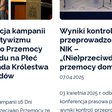
cja kampanii
Wyniki kontrol
ktywizmu
przeprowadzo
ko Przemocy
NIK –
du na Płeć
„(Nie)przeciwd
da Królestwa
przemocy dom
ndów
07.04.2025
03 kwietnia 2025 r. odb
konferencja prasowa 
ampanii 16 Dni
wyniki kontroli przepr
zeciwko Przemocy ze