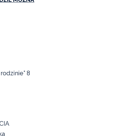
rodzinie” 8
ĘCIA
ka