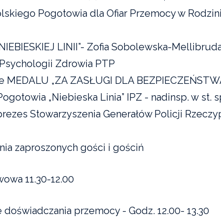
skiego Pogotowia dla Ofiar Przemocy w Rodzini
IEBIESKIEJ LINII”- Zofia Sobolewska-Mellibruda
 Psychologii Zdrowia PTP
e MEDALU „ZA ZASŁUGI DLA BEZPIECZEŃSTWA
ogotowia „Niebieska Linia” IPZ - nadinsp. w st.
prezes Stowarzyszenia Generałów Policji Rzeczy
ia zaproszonych gości i gościń
wa 11.30-12.00
 doświadczania przemocy -
Godz. 12.00- 13.30