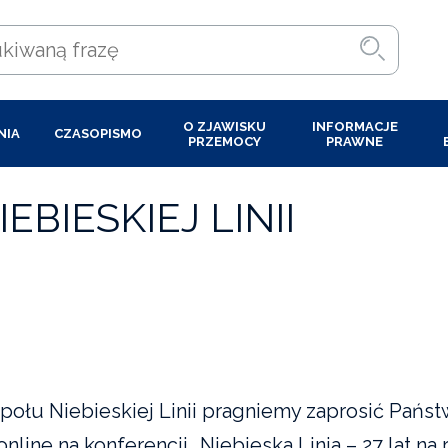
O ZJAWISKU
INFORMACJE
NIA
CZASOPISMO
PRZEMOCY
PRAWNE
BIESKIEJ LINII
połu Niebieskiej Linii pragniemy zaprosić Pańs
nline na konferencji „Niebieska Linia – 27 lat na 