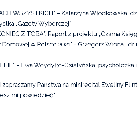
CH WSZYSTKICH” – Katarzyna Włodkowska, dzi
żystka „Gazety Wyborczej”
NIEC Z TOBĄ”. Raport z projektu „Czarna Księg
 Domowej w Polsce 2021” - Grzegorz Wrona, dr
EBIE” – Ewa Woydyłło-Osiatyńska, psycholożka i
 zapraszamy Państwa na minirecital Eweliny Flint
esz mi powiedzieć"