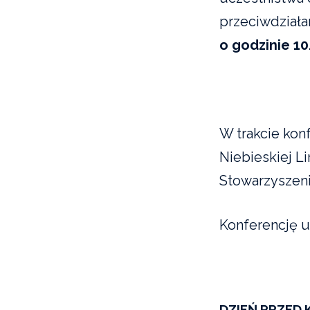
przeciwdziała
o godzinie 10
W trakcie kon
Niebieskiej Li
Stowarzyszeni
Konferencję u
DZIEŃ PRZED 