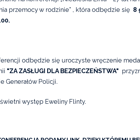
nia przemocy w rodzinie” , która odbędzie się
8 
.00.
ferencji odbędzie się uroczyste wręczenie med
nii
"ZA ZASŁUGI DLA BEZPIECZEŃSTWA"
przyzn
e Generałów Policji.
świetni występ Eweliny Flinty.
KONFERENCJĄ PODAMY LINK, DZIĘKI KTÓREMU B