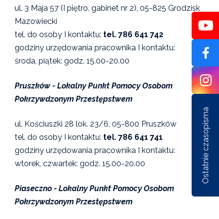
ul. 3 Maja 57 (I piętro, gabinet nr 2), 05-825 Grodzisk
Mazowiecki
tel. do osoby I kontaktu:
tel. 786 641 742
godziny urzędowania pracownika I kontaktu:
środa, piątek: godz. 15.00-20.00
Pruszków - Lokalny Punkt Pomocy Osobom
Pokrzywdzonym Przestępstwem
Ostatnie czasopisma
ul. Kościuszki 28 lok. 23/6, 05-800 Pruszków
tel. do osoby I kontaktu:
tel. 786 641 741
godziny urzędowania pracownika I kontaktu:
wtorek, czwartek: godz. 15.00-20.00
Nr 1/162/2026
Nr 6/161/2025
Nr 5/1
Piaseczno - Lokalny Punkt Pomocy Osobom
Pokrzywdzonym Przestępstwem