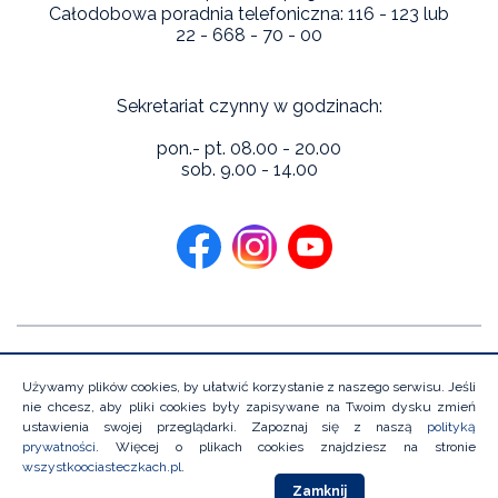
Całodobowa poradnia telefoniczna: 116 - 123 lub
22 - 668 - 70 - 00
Sekretariat czynny w godzinach:
pon.- pt. 08.00 - 20.00
sob. 9.00 - 14.00
Copyright 2026 Niebieska Linia Instytutu Psychologii Zdrowia.
Wszystkie prawa zastrzeżone
Używamy plików cookies, by ułatwić korzystanie z naszego serwisu. Jeśli
nie chcesz, aby pliki cookies były zapisywane na Twoim dysku zmień
ustawienia swojej przeglądarki. Zapoznaj się z naszą
polityką
prywatności
. Więcej o plikach cookies znajdziesz na stronie
Projekt i wykonanie:
wszystkoociasteczkach.pl
.
Zamknij