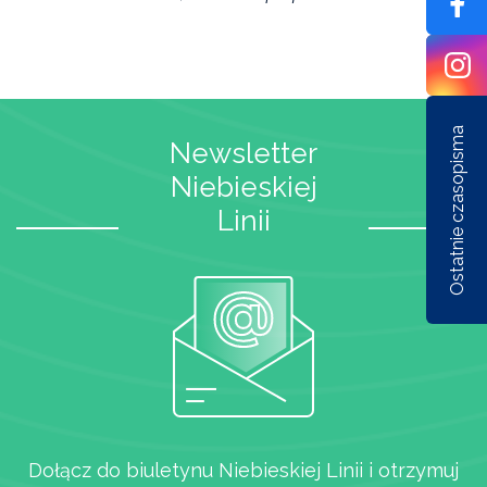
Ostatnie czasopisma
Newsletter
Niebieskiej
Linii
Nr 1/162/2026
Nr 6/161/2025
Nr 5/1
Dołącz do biuletynu Niebieskiej Linii i otrzymuj