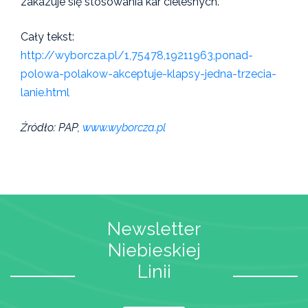
zakazuje się stosowania kar cielesnych.
Cały tekst:
http://wyborcza.pl/1,75478,19211963,ponad-
polowa-polakow-akceptuje-klapsy-jedna-trzecia-
lanie.html
Źródło: PAP,
www.wyborcza.pl
Newsletter
Niebieskiej
Linii