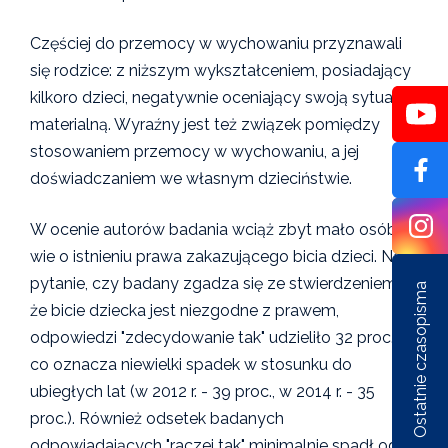
Częściej do przemocy w wychowaniu przyznawali
się rodzice: z niższym wykształceniem, posiadający
kilkoro dzieci, negatywnie oceniający swoją sytuację
materialną. Wyraźny jest też związek pomiędzy
stosowaniem przemocy w wychowaniu, a jej
doświadczaniem we własnym dzieciństwie.
W ocenie autorów badania wciąż zbyt mało osób
wie o istnieniu prawa zakazującego bicia dzieci. Na
pytanie, czy badany zgadza się ze stwierdzeniem,
Ostatnie czasopisma
że bicie dziecka jest niezgodne z prawem,
odpowiedzi "zdecydowanie tak" udzieliło 32 proc.,
co oznacza niewielki spadek w stosunku do
ubiegłych lat (w 2012 r. - 39 proc., w 2014 r. - 35
proc.). Również odsetek badanych
Nr 1/162/2026
Nr 6/161/2025
Nr 5/1
odpowiadających "raczej tak" minimalnie spadł od