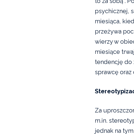
to za sobą”. 
psychicznej, 
miesiąca, kie
przeżywa pocz
wierzy w obie
miesiące trwaj
tendencję do
sprawcę oraz d
Stereotypiz
Za uproszczo
m.in. stereot
jednak na tym