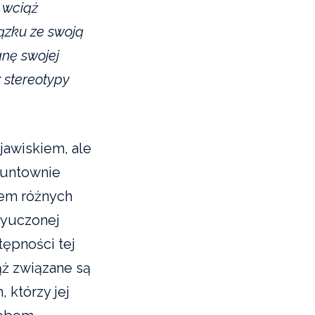
 wciąż
ązku ze swoją
anę swojej
 stereotypy
jawiskiem, ale
runtownie
iem różnych
 wyuczonej
ępności tej
ż związane są
 którzy jej