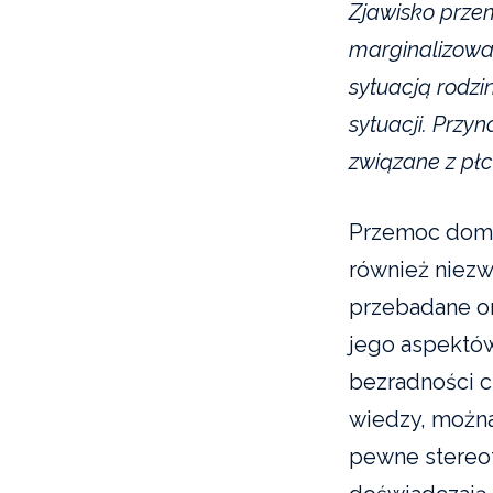
Zjawisko prze
marginalizowan
sytuacją rodzi
sytuacji. Przy
związane z płc
Przemoc domow
również niezw
przebadane or
jego aspektów,
bezradności c
wiedzy, możn
pewne stereot