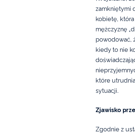
zamkniętymi d
kobietę, któr
mężczyznę „d
powodować, że
kiedy to nie k
doświadczają
nieprzyjemnyc
które utrudni
sytuacji.
Zjawisko prz
Zgodnie z ust