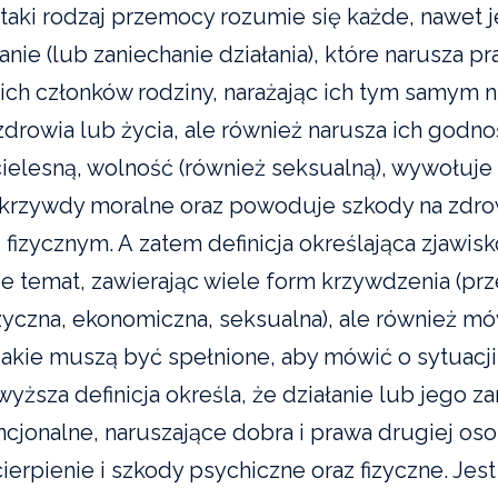
a taki rodzaj przemocy rozumie się każde, nawet
nie (lub zaniechanie działania), które narusza p
ich członków rodziny, narażając ich tym samym ni
zdrowia lub życia, ale również narusza ich godno
cielesną, wolność (również seksualną), wywołuje 
 krzywdy moralne oraz powoduje szkody na zdr
 fizycznym. A zatem definicja określająca zjawi
e temat, zawierając wiele form krzywdzenia (p
izyczna, ekonomiczna, seksualna), ale również m
jakie muszą być spełnione, aby mówić o sytuacji
ższa definicja określa, że działanie lub jego z
ncjonalne, naruszające dobra i prawa drugiej oso
erpienie i szkody psychiczne oraz fizyczne. Jest