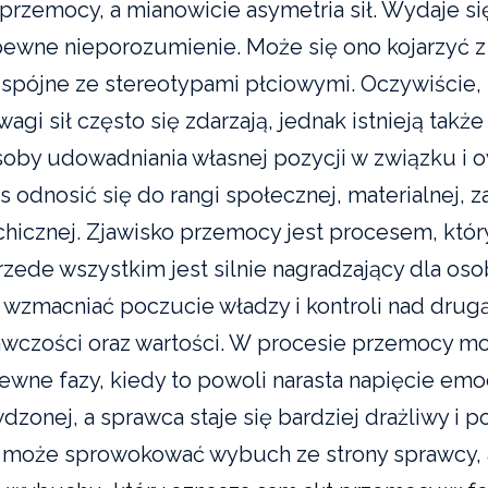
przemocy, a mianowicie asymetria sił. Wydaje si
pewne nieporozumienie. Może się ono kojarzyć z s
st spójne ze stereotypami płciowymi. Oczywiście,
wagi sił często się zdarzają, jednak istnieją także
oby udowadniania własnej pozycji w związku i 
odnosić się do rangi społecznej, materialnej, 
hicznej. Zjawisko przemocy jest procesem, który
przede wszystkim jest silnie nagradzający dla osob
 wzmacniać poczucie władzy i kontroli nad drug
wczości oraz wartości. W procesie przemocy m
wne fazy, kiedy to powoli narasta napięcie emo
dzonej, a sprawca staje się bardziej drażliwy i 
 może sprowokować wybuch ze strony sprawcy, 