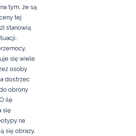
na tym, że są
ceny tej
2) stanowią
uacji.
przemocy,
uje się wiele
zez osoby
a dostrzec
 do obrony
O ile
 się
eotypy na
ą się obrazy,