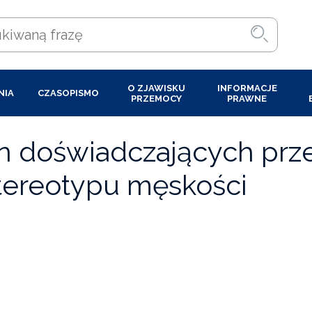
O ZJAWISKU
INFORMACJE
NIA
CZASOPISMO
PRZEMOCY
PRAWNE
n doświadczających pr
tereotypu męskości