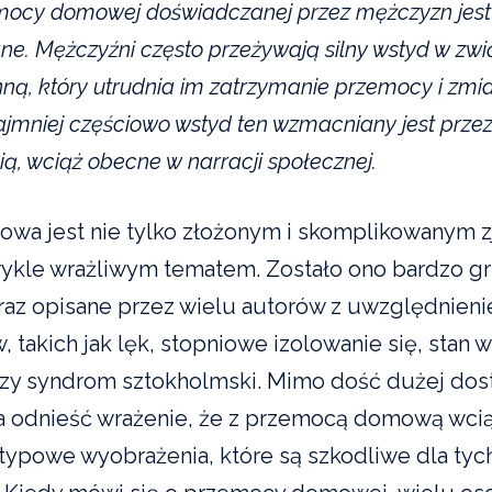
mocy domowej doświadczanej przez mężczyzn jest
e. Mężczyźni często przeżywają silny wstyd w zwi
nną, który utrudnia im zatrzymanie przemocy i zmi
najmniej częściowo wstyd ten wzmacniany jest przez
ią, wciąż obecne w narracji społecznej.
a jest nie tylko złożonym i skomplikowanym z
ykle wrażliwym tematem. Zostało ono bardzo g
az opisane przez wielu autorów z uwzględnien
 takich jak lęk, stopniowe izolowanie się, stan
zy syndrom sztokholmski. Mimo dość dużej dost
a odnieść wrażenie, że z przemocą domową wcią
ypowe wyobrażenia, które są szkodliwe dla tych,