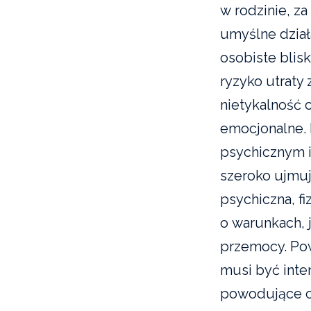
w rodzinie, z
umyślne działa
osobiste blisk
ryzyko utraty 
nietykalność 
emocjonalne.
psychicznym i
szeroko ujmuj
psychiczna, f
o warunkach, 
przemocy. Powy
musi być inte
powodujące ci