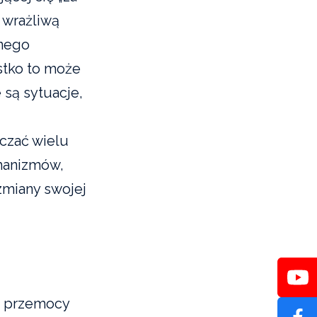
 wrażliwą
wnego
stko to może
są sytuacje,
czać wielu
chanizmów,
zmiany swojej
iu przemocy