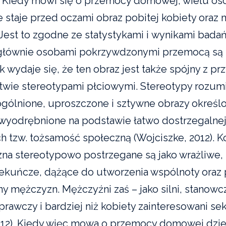
. Kiedy mówi się o przemocy domowej, wielu o
 staje przed oczami obraz pobitej kobiety oraz
 Jest to zgodne ze statystykami i wynikami badań
 głównie osobami pokrzywdzonymi przemocą są 
ak wydaje się, że ten obraz jest także spójny z pr
wie stereotypami płciowymi. Stereotypy rozumi
gólnione, uproszczone i sztywne obrazy określ
wyodrębnione na podstawie łatwo dostrzegalnej 
ch tzw. tożsamość społeczną (Wojciszke, 2012). K
na stereotypowo postrzegane są jako wrażliwe,
ekuńcze, dążące do utworzenia wspólnoty oraz
ny mężczyzn. Mężczyźni zaś – jako silni, stanowc
prawczy i bardziej niż kobiety zainteresowani s
012). Kiedy więc mowa o przemocy domowej dziej