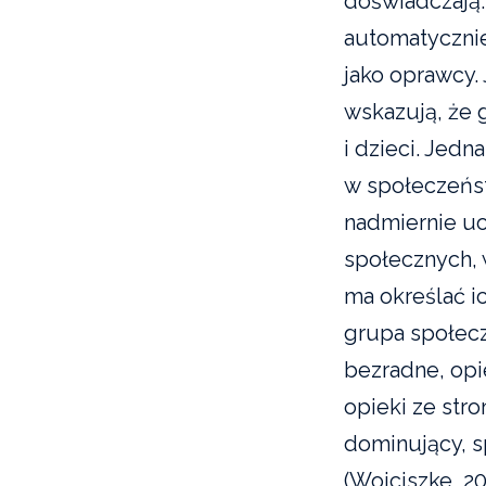
doświadczają
automatycznie
jako oprawcy.
wskazują, że
i dzieci. Jedn
w społeczeńst
nadmiernie uo
społecznych, 
ma określać i
grupa społecz
bezradne, opi
opieki ze stro
dominujący, s
(Wojciszke, 2