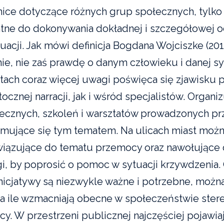
nice dotyczące różnych grup społecznych, tylko 
tne do dokonywania dokładnej i szczegółowej o
uacji. Jak mówi definicja Bogdana Wojciszke (201
ie, nie zaś prawdę o danym człowieku i danej syt
atach coraz więcej uwagi poświęca się zjawisku 
cznej narracji, jak i wśród specjalistów. Organiz
ecznych, szkoleń i warsztatów prowadzonych pr
mujące się tym tematem. Na ulicach miast możn
wiązujące do tematu przemocy oraz nawołujące
gi, by poprosić o pomoc w sytuacji krzywdzenia. 
inicjatywy są niezwykle ważne i potrzebne, można
na ile wzmacniają obecne w społeczeństwie ster
y. W przestrzeni publicznej najczęściej pojawiaj