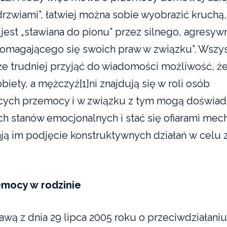
rzwiami”, łatwiej można sobie wyobrazić kruchą,
a jest „stawiana do pionu” przez silnego, agresy
omagającego się swoich praw w związku”. Wszy
 trudniej przyjąć do wiadomości możliwość, że 
obiety, a mężczyź[1]ni znajdują się w roli osób
cych przemocy i w związku z tym mogą doświad
h stanów emocjonalnych i stać się ofiarami me
ają im podjęcie konstruktywnych działań w celu 
emocy w rodzinie
awą z dnia 29 lipca 2005 roku o przeciwdziałan