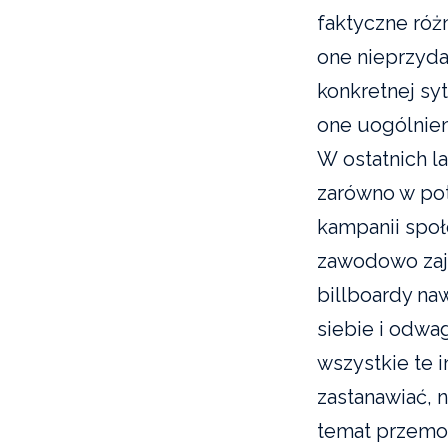
faktyczne róż
one nieprzyda
konkretnej syt
one uogólnien
W ostatnich l
zarówno w poto
kampanii społ
zawodowo zaj
billboardy na
siebie i odwa
wszystkie te 
zastanawiać, 
temat przemoc