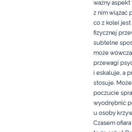
ważny aspekt 
z nim wiązać 
co z kolei je
fizycznej prze
subtelne spos
może wówczas 
przewagi psyc
i eskaluje, a 
stosuje. Może
poczucie spra
wyodrębnić pe
u osoby krzyw
Czasem ofiara