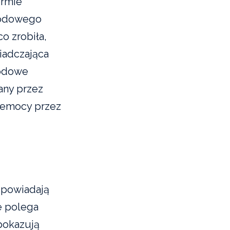
ormie
miodowego
o zrobiła,
iadczająca
iodowe
any przez
zemocy przez
dpowiadają
e polega
pokazują