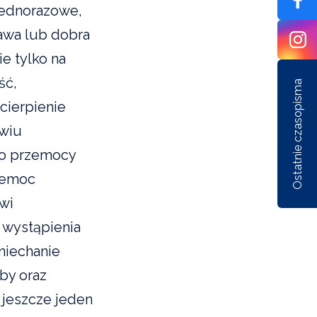
 jednorazowe,
rawa lub dobra
e tylko na
ść,
Ostatnie czasopisma
cierpienie
owiu
sko przemocy
rzemoc
Nr 1/162/2026
Nr 6/161/2025
Nr 5/1
ówi
 wystąpienia
aniechanie
by oraz
 jeszcze jeden