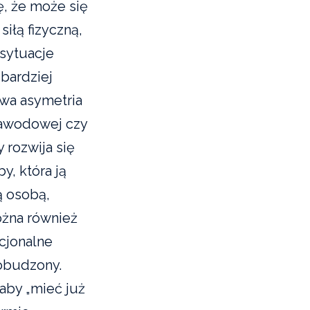
ę, że może się
iłą fizyczną,
 sytuacje
 bardziej
owa asymetria
zawodowej czy
 rozwija się
y, która ją
ą osobą,
ożna również
cjonalne
pobudzony.
aby „mieć już