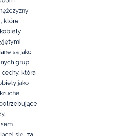
sobom
 mężczyzny
, które
kobiety
zyjętymi
ane są jako
onych grup
cechy, która
obiety jako
 kruche,
 potrzebujące
zy,
eksem
ącej się „za