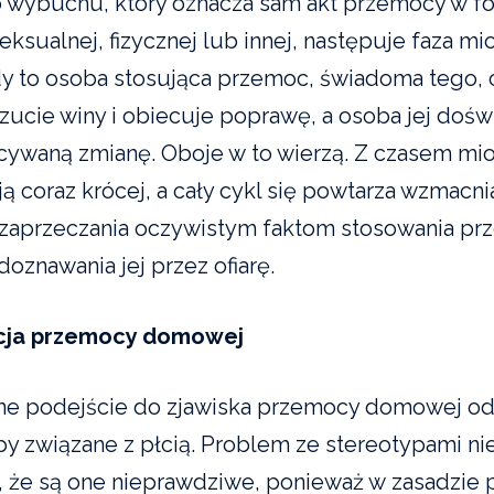
Po wybuchu, który oznacza sam akt przemocy w f
seksualnej, fizycznej lub innej, następuje faza 
dy to osoba stosująca przemoc, świadoma tego, c
ucie winy i obiecuje poprawę, a osoba jej dośw
cywaną zmianę. Oboje w to wierzą. Z czasem m
ą coraz krócej, a cały cykl się powtarza wzmacni
 zaprzeczania oczywistym faktom stosowania pr
oznawania jej przez ofiarę.
acja przemocy domowej
ne podejście do zjawiska przemocy domowej o
ypy związane z płcią. Problem ze stereotypami ni
, że są one nieprawdziwe, ponieważ w zasadzie 