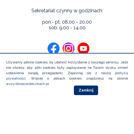
Sekretariat czynny w godzinach:
pon.- pt. 08.00 - 20.00
sob. 9.00 - 14.00
Używamy plików cookies, by ułatwić korzystanie z naszego serwisu. Jeśli
nie chcesz, aby pliki cookies były zapisywane na Twoim dysku zmień
ustawienia swojej przeglądarki. Zapoznaj się z naszą
polityką
prywatności
. Więcej o plikach cookies znajdziesz na stronie
Copyright 2026 Niebieska Linia Instytutu Psychologii Zdrowia.
wszystkoociasteczkach.pl
.
Wszystkie prawa zastrzeżone
Zamknij
Projekt i wykonanie:
Polityka prywatności
Deklaracja dostępności
Polityka
Ochrony Dzieci