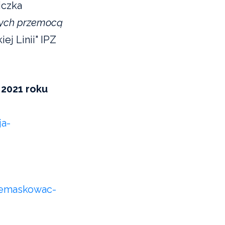
iczka
ych przemocą
ej Linii" IPZ
 2021 roku
ja-
demaskowac-