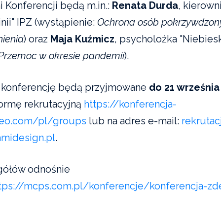
 Konferencji będą m.in.:
Renata Durda
, kierown
inii" IPZ (wystąpienie:
Ochrona osób pokrzywdzon
ienia
) oraz
Maja Kuźmicz
, psycholożka "Niebieski
Przemoc w okresie pandemii
).
a konferencję będą przyjmowane
do 21 września
ormę rekrutacyjną
https://konferencja-
feo.com/pl/groups
lub na adres e-mail:
rekrutac
midesign.pl
.
gółów odnośnie
tps://mcps.com.pl/konferencje/konferencja-z