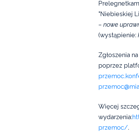
Prelegnetkami
"Niebieskiej L
– nowe uprawn
(wystąpienie:
Zgłoszenia n
poprzez platf
przemoc.kon
przemoc@mia
Więcej szcze
wydarzenia:
ht
przemoc/
.