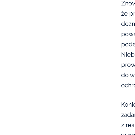
Znow
że p
dozn
pows
pode
Nieb
prow
do w
ochr
Koni
zada
z re