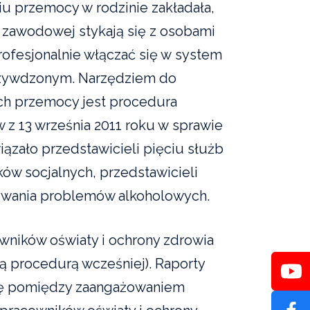
u przemocy w rodzinie zakładała,
e zawodowej stykają się z osobami
rofesjonalnie włączać się w system
zywdzonym. Narzędziem do
ch przemocy jest procedura
 z 13 września 2011 roku w sprawie
ązało przedstawicieli pięciu służb
ków socjalnych, przedstawicieli
zywania problemów alkoholowych.
wników oświaty i ochrony zdrowia
tą procedurą wcześniej). Raporty
cję pomiędzy zaangażowaniem