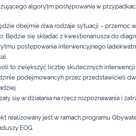
zującego algorytm postępowania w przypadkach
ędzie obejmie dwa rodzaje sytuacji – przemoc 
ci. Będzie się składać z kwestionariusza do diag
rytmu postępowania interwencyjnego (adekwa
a).
oli to zwiększyć liczbę skutecznych interwenc
dzinie podejmowancyh przez przedstawicieli dw
adziej
zały się w działania na rzecz rozpoznawania i 
ekt realizowany jest w ramach programu Obywate
nduszy EOG.