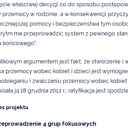
ęcie właściwej decyzji co do sposobu postępowa
ry przemocy w rodzinie, a w konsekwencji przycz
eczniejszej pomocy i bezpieczeństwa tym osobo
orytm ma przeprowadzić system z pewnego st
u końcowego".
tkowym argumentem jest fakt, że stworzenie i 
ka przemocy wobec kobiet i dzieci jest wymogi
pobieganiu i zwalczaniu przemocy wobec kobiet
sała ją 18 grudnia 2012 r., ratyfikacja jest spodz
es projektu
rzeprowadzenie 4 grup fokusowych