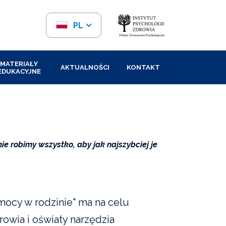
PL
EN
MATERIAŁY
AKTUALNOŚCI
KONTAKT
EDUKACYJNE
e robimy wszystko, aby jak najszybciej je
mocy w rodzinie" ma na celu
owia i oświaty narzędzia