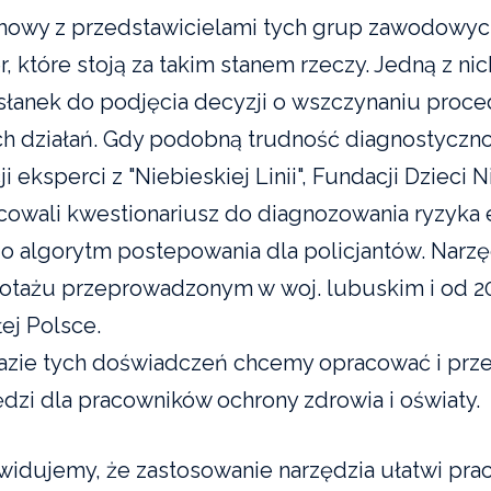
owy z przedstawicielami tych grup zawodowych
r, które stoją za takim stanem rzeczy. Jedną z n
słanek do podjęcia decyzji o wszczynaniu proc
ch działań. Gdy podobną trudność diagnostyczno
ji eksperci z "Niebieskiej Linii", Fundacji Dzieci
cowali kwestionariusz do diagnozowania ryzyka e
go algorytm postepowania dla policjantów. Narzę
lotażu przeprowadzonym w woj. lubuskim i od 2
ej Polsce.
azie tych doświadczeń chcemy opracować i prz
ędzi dla pracowników ochrony zdrowia i oświaty.
widujemy, że zastosowanie narzędzia ułatwi pra