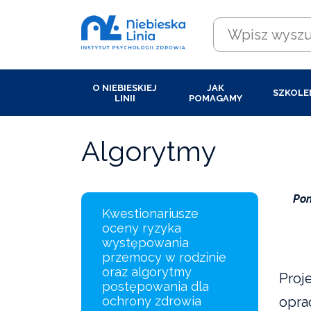
O NIEBIESKIEJ
JAK
SZKOLE
LINII
POMAGAMY
Algorytmy
Pon
Kwestionariusze
oceny ryzyka
występowania
przemocy w rodzinie
oraz algorytmy
Proj
postępowania dla
ochrony zdrowia
opra