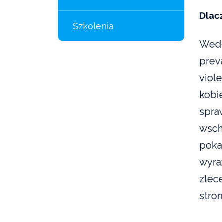
Dlac
Szkolenia
Wedł
prev
viol
kobi
spra
wsch
poka
wyra
zlec
stro