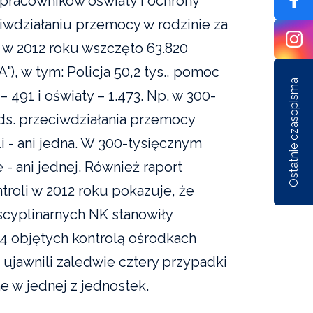
 pracowników oświaty i ochrony
ciwdziałaniu przemocy w rodzinie za
e w 2012 roku wszczęto 63.820
), w tym: Policja 50,2 tys., pomoc
Ostatnie czasopisma
 491 i oświaty – 1.473. Np. w 300-
ds. przeciwdziałania przemocy
li - ani jedna. W 300-tysięcznym
 - ani jednej. Również raport
troli w 2012 roku pokazuje, że
Nr 1/162/2026
Nr 6/161/2025
Nr 5/1
scyplinarnych NK stanowiły
4 objętych kontrolą ośrodkach
ujawnili zaledwie cztery przypadki
e w jednej z jednostek.