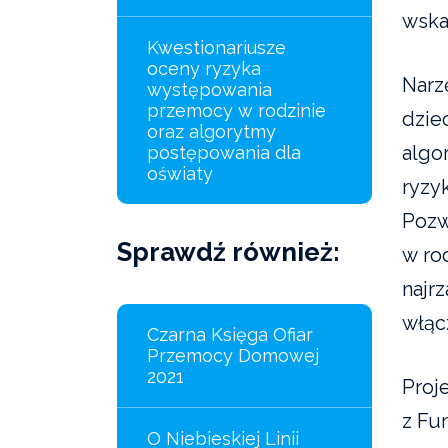
wska
Kwestionariusze
oceny ryzyka
Narz
występowania
przemocy w rodzinie
dzie
oraz algorytmy
algo
postępowania dla
oświaty
ryzyk
Pozw
Sprawdź również:
w ro
najrz
włąc
Czarna Księga Ofiar
Przemocy Domowej
2021
Proj
z Fu
O Niebieskiej Linii