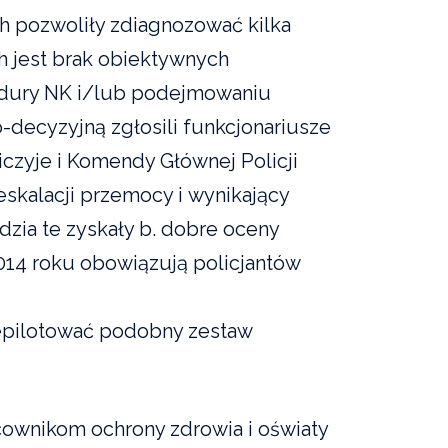
 pozwoliły zdiagnozować kilka
ich jest brak obiektywnych
edury NK i/lub podejmowaniu
-decyzyjną zgłosili funkcjonariusze
 Niczyje i Komendy Głównej Policji
skalacji przemocy i wynikający
dzia te zyskały b. dobre oceny
014 roku obowiązują policjantów
epilotować podobny zestaw
cownikom ochrony zdrowia i oświaty