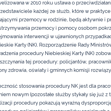
elizowana w 2010 roku ustawa o przeciwdziałani
rzedstawiciele każdej ze służb, które w praktyc
ającymi przemocy w rodzinie, będą aktywnie i p
trzymywania przemocy i pomocy osobom pokr
jmowania interwencji w ujawnionych przypadka
ieskie Karty (NK). Rozporządzenie Rady Ministrów
adzenia procedury Niebieskiej Karty (NK) zobowi
szczynania tej procedury: policjantów, pracowni
ony zdrowia, oświaty i gminnych komisji rozwią
eczność stosowania procedury NK jest dla praco
niem nowym (pozostałe służby stykały się już z 
alizacji procedury pokazują wyraźną dyspropor