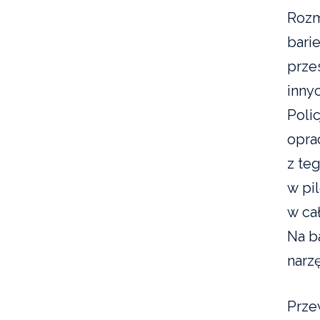
Rozm
barie
prze
inny
Polic
opra
z te
w pi
w cał
Na b
narz
Prze