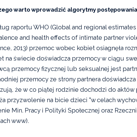
zego warto wprowadzić algorytmy postępowani
ug raportu WHO (Global and regional estimates 
alence and health effects of intimate partner vio
ence, 2013) przemoc wobec kobiet osiagnęła rozm
et na świecie doświadcza przemocy w ciągu swe
wcą przemocy fizycznej lub seksualnej jest part
odniej przemocy ze strony partnera doświadcza 
zują, że w co piątej rodzinie dochodzi do aktó
ża przyzwolenie na bicie dzieci "w celach wych
enie Min. Pracy i Polityki Społecznej oraz Rzecz
nach www).