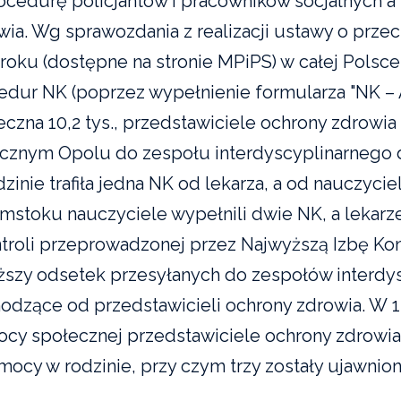
ocedurę policjantów i pracowników socjalnych a
wia. Wg sprawozdania z realizacji ustawy o prze
 roku (dostępne na stronie MPiPS) w całej Polsc
edur NK (poprzez wypełnienie formularza "NK – A"
czna 10,2 tys., przedstawiciele ochrony zdrowia –
ęcznym Opolu do zespołu interdyscyplinarnego 
zinie trafiła jedna NK od lekarza, a od nauczycie
ymstoku nauczyciele wypełnili dwie NK, a lekarze
ntroli przeprowadzonej przez Najwyższą Izbę Kon
iższy odsetek przesyłanych do zespołów interdy
odzące od przedstawicieli ochrony zdrowia. W 1
cy społecznej przedstawiciele ochrony zdrowia 
mocy w rodzinie, przy czym trzy zostały ujawnion