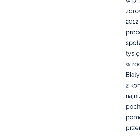
w pr
zdro
2012
proc
społe
tysi
w rod
Biał
z ko
najn
poch
pomo
prze