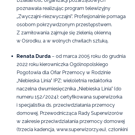
Działalność organizacji pozarządowych
poznawała realizując program telewizyjny
„Zwyczajni-niezwyczajni”. Profesjonalnie pomaga
osobom pokrzywdzonym przestępstwem.
Z zamiłowania zajmuje się zielenią okienną
w Ośrodku, a w wolnych chwilach sztuką.
Renata Durda
– od marca 2005 roku do grudnia
2022 roku kierowniczka Ogólnopolskiego
Pogotowia dla Ofiar Przemocy w Rodzinie
„Niebieska Linia" IPZ; wieloletnia redaktorka
naczelna dwumiesięcznika „Niebieska Linia" (do
numeru 152/2024); certyfikowana superwizorka
i specjalistka ds. przeciwdziałania przemocy
domowej, Przewodnicząca Rady Superwizorów
w zakresie przeciwdziałania przemocy domowej
(trzecia kadencja, www.superwizorzy.eu), członkini