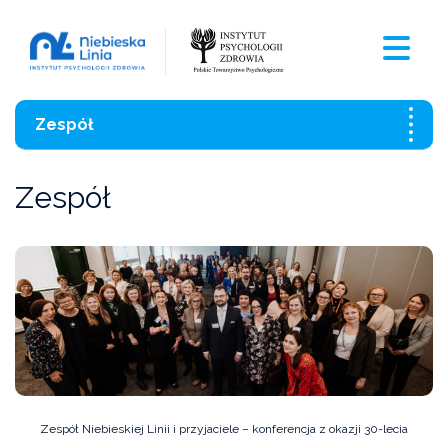
Zespół
O nas
Zespół
Zespół
Wesprzyj nas
Partnerzy
Informacja o dostępności i ochronie danych
osobowych
Zespół Niebieskiej Linii i przyjaciele – konferencja z okazji 30-lecia