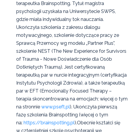
terapeutka Brainspotting. Tytuł magistra
psychologii uzyskała na Uniwersytecie SWPS,
gdzie miała indywidualny tok nauczania.
Ukończyła szkolenia z zakresu dialogu
motywacyjnego, szkolenie dotyczące pracy ze
Sprawcą Przemocy wg modelu „Partner Plus",
szkolenie NEST (The New Experience for Survivors
of Trauma - Nowe Doświadczenie dla Osób
Dotkniętych Traumą). Jest certyfikowaną
terapeutką par w nurcie integracyjnym (certyfikacja
Instytutu Psychologii Zdrowia), a także terapeutką
par w EFT (Emocionally Focused Therapy –
terapia skoncentrowana na emocjach; więcej o tym
na stronnie
www.pseft.pl
). Ukończyła pierwszą
fazę szkolenia Brainspotting (więcej o tym
na:
https://brainspotting.pl
).Obecnie kształci się
w czteroletniej szkole psychoterapii we