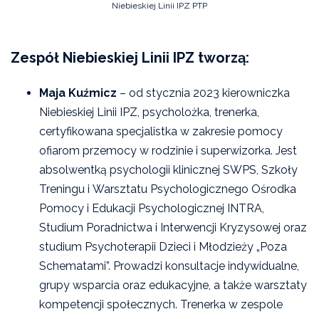
Niebieskiej Linii IPZ PTP
Sprawdź również:
Zespół Niebieskiej Linii IPZ tworzą:
Czarna Księga Ofiar Przemocy Domowej 2021
Maja Kuźmicz
– od stycznia 2023 kierowniczka
O Niebieskiej Linii
Niebieskiej Linii IPZ, psycholożka, trenerka,
certyfikowana specjalistka w zakresie pomocy
Szkolenia
ofiarom przemocy w rodzinie i superwizorka. Jest
absolwentką psychologii klinicznej SWPS, Szkoły
Treningu i Warsztatu Psychologicznego Ośrodka
Pomocy i Edukacji Psychologicznej INTRA,
Studium Poradnictwa i Interwencji Kryzysowej oraz
studium Psychoterapii Dzieci i Młodzieży „Poza
Schematami”. Prowadzi konsultacje indywidualne,
grupy wsparcia oraz edukacyjne, a także warsztaty
kompetencji społecznych. Trenerka w zespole