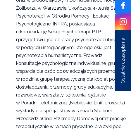
oraz w Środowiskowym Domu Samopomocy na
Żoliborzu w Warszawie. Ukończyła 4-letnią Szkołę
Psychoterapii w Ośrodku Pomocy i Edukacji
Psychologicznej INTRA, posiadającą
rekomendację Sekcji Psychoterapii PTP
i przygotowującą do pracy psychoterapeutycznej
Ostatnie czasopisma
w podejściu integracyjnym, którego osią jest
psychoterapia humanistyczna. Prowadzi
konsultacje psychologiczne indywidualne, grupę
wsparcia dla osób doświadczających przemocy
w rodzinie, grupę terapeutyczną dla kobiet po
Nr 1/162/2026
Nr 6/161/2025
Nr 5/1
doświadczeniu przemocy, grupy edukacyjne,
rozwojowe, warsztaty, szkolenia, dyżuruje
w Poradni Telefonicznej „Niebieskiej Linii”, prowadzi
wykłady dla specjalistów w ramach Studium
Przeciwdziałania Przemocy Domowej oraz pracuje
terapeutycznie w ramach prywatnej praktyki pod