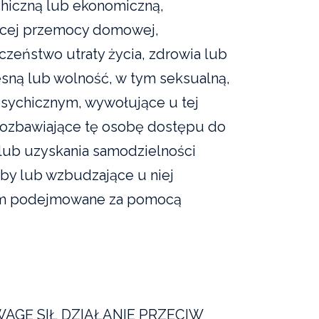
chiczną lub ekonomiczną,
jącej przemocy domowej,
czeństwo utraty życia, zdrowia lub
lesną lub wolność, w tym seksualną,
psychicznym, wywołujące u tej
 pozbawiające tę osobę dostępu do
lub uzyskania samodzielności
soby lub wzbudzające u niej
 tym podejmowane za pomocą
GĘ SIŁ DZIAŁANIE PRZECIW