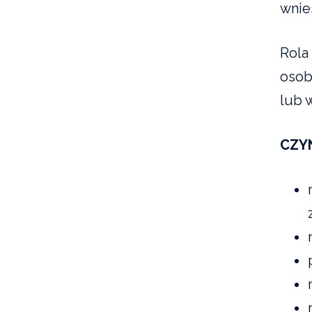
wnies
Rola
osob
lub 
CZY