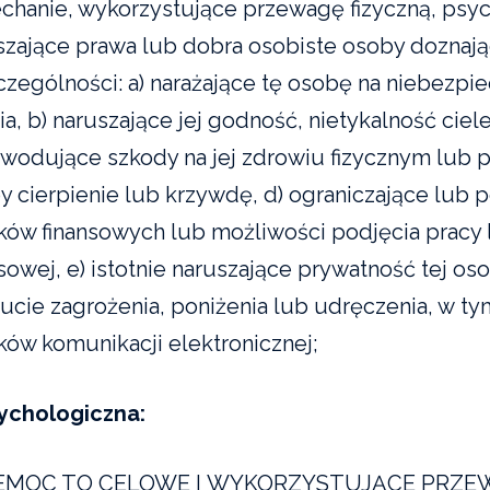
echanie, wykorzystujące przewagę fizyczną, psy
szające prawa lub dobra osobiste osoby dozna
czególności: a) narażające tę osobę na niebezpie
ia, b) naruszające jej godność, nietykalność cie
owodujące szkody na jej zdrowiu fizycznym lub 
y cierpienie lub krzywdę, d) ograniczające lub
ków finansowych lub możliwości podjęcia pracy 
nsowej, e) istotnie naruszające prywatność tej o
ucie zagrożenia, poniżenia lub udręczenia, w
ków komunikacji elektronicznej;
sychologiczna:
EMOC TO CELOWE I WYKORZYSTUJĄCE PRZEWA