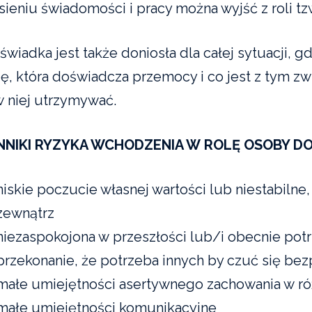
ieniu świadomości i pracy można wyjść z roli tzw.
 świadka jest także doniosła dla całej sytuacji,
ę, która doświadcza przemocy i co jest z tym zwią
w niej utrzymywać.
NNIKI RYZYKA WCHODZENIA W ROLĘ OSOBY 
niskie poczucie własnej wartości lub niestabiln
zewnątrz
niezaspokojona w przeszłości lub/i obecnie potr
przekonanie, że potrzeba innych by czuć się bez
małe umiejętności asertywnego zachowania w ró
małe umiejętności komunikacyjne