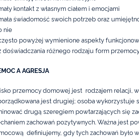
mały kontakt z własnym ciałem i emocjami
mała świadomość swoich potrzeb oraz umiejętno
o nie
często powyżej wymienione aspekty funkcjonow
z doświadczania różnego rodzaju form przemocy
EMOC A AGRESJA
isko przemocy domowej jest rodzajem relacji, w 
orządkowana jest drugiej; osoba wykorzystuje 
inować drugą szeregiem powtarzających się z
echaniem zachowań pozytywnych. Ważna jest po
mocową definiujemy, gdy tych zachowań było wie