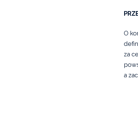
PRZ
O ko
defi
za c
pows
a za