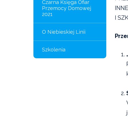
Czarna Księga Ofiar
INNE
Przemocy Domowej
2021
I SZ
O Niebieskiej Linii
Prze
Szkolenia