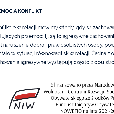
EMOC A KONFLIKT
nflikcie w relacji mówimy wtedy, gdy są zachowane
niujących przemoc: tj. są to agresywne zachowa
el naruszenie dobra i praw osobistych osoby, pow
tałe w sytuacji równowagi sił w relacji. Żadna z
chowania agresywne występują często z obu stro