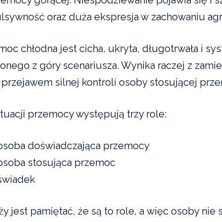
lsywność oraz duża ekspresja w zachowaniu a
moc chłodna jest cicha, ukryta, długotrwała i sy
lonego z góry scenariusza. Wynika raczej z zami
st przejawem silnej kontroli osoby stosującej prz
tuacji przemocy występują trzy role:
osoba doświadczająca przemocy
osoba stosująca przemoc
świadek
y jest pamiętać, że są to role, a więc osoby nie 