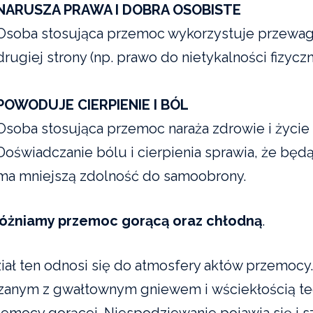
NARUSZA PRAWA I DOBRA OSOBISTE
Osoba stosująca przemoc wykorzystuje przewag
drugiej strony (np. prawo do nietykalności fizyczn
POWODUJE CIERPIENIE I BÓL
Osoba stosująca przemoc naraża zdrowie i życie 
Doświadczanie bólu i cierpienia sprawia, że bę
ma mniejszą zdolność do samoobrony.
óżniamy przemoc gorącą oraz chłodną
.
iał ten odnosi się do atmosfery aktów przemoc
zanym z gwałtownym gniewem i wściekłością te
zemocy gorącej. Niespodziewanie pojawia się i sz