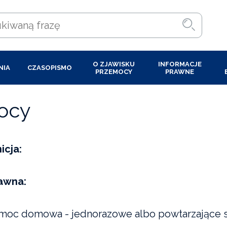
O ZJAWISKU
INFORMACJE
NIA
CZASOPISMO
PRZEMOCY
PRAWNE
ocy
icja:
rawna:
moc domowa - jednorazowe albo powtarzające si