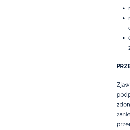
PRZ
Zjaw
podp
zdom
zani
prze