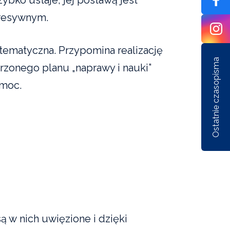
gresywnym.
stematyczna. Przypomina realizację
Ostatnie czasopisma
erzonego planu „naprawy i nauki”
emoc.
Nr 1/162/2026
Nr 6/161/2025
Nr 5/1
są w nich uwięzione i dzięki