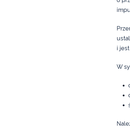
impu
Prze
usta
i je
W sy
Należ