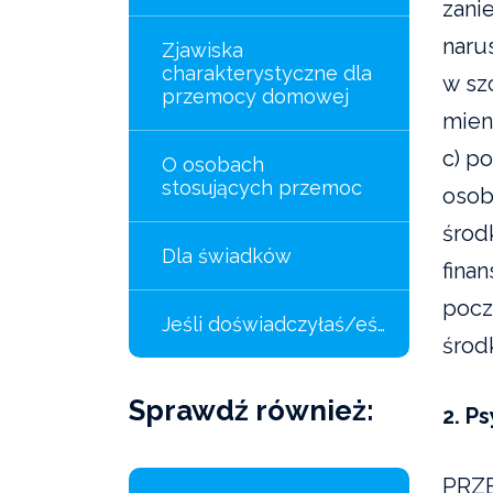
zani
naru
Zjawiska
charakterystyczne dla
w sz
przemocy domowej
mien
c) p
O osobach
stosujących przemoc
osob
środ
Dla świadków
fina
pocz
Jeśli doświadczyłaś/eś…
środ
Sprawdź również:
2. P
PRZ