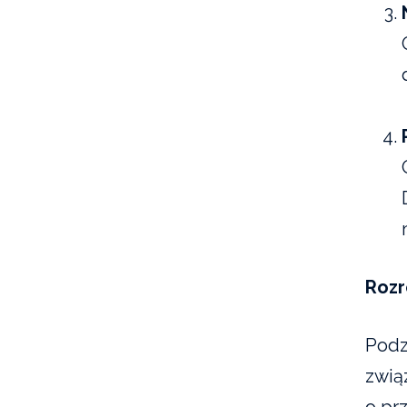
Rozr
Podz
zwią
o pr