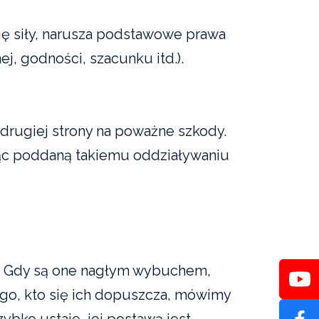
ę siły, narusza podstawowe prawa
ej, godności, szacunku itd.).
drugiej strony na poważne szkody.
dąc poddaną takiemu oddziaływaniu
y. Gdy są one nagłym wybuchem,
go, kto się ich dopuszcza, mówimy
ybko ustaje, jej postawą jest