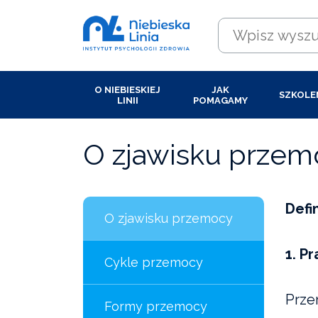
O NIEBIESKIEJ
JAK
SZKOLE
LINII
POMAGAMY
O zjawisku przem
Defin
O zjawisku przemocy
1. P
Cykle przemocy
Prze
Formy przemocy