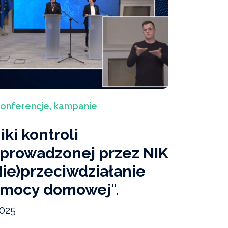
konferencje, kampanie
ki kontroli
prowadzonej przez NIK
Nie)przeciwdziałanie
emocy domowej".
2025