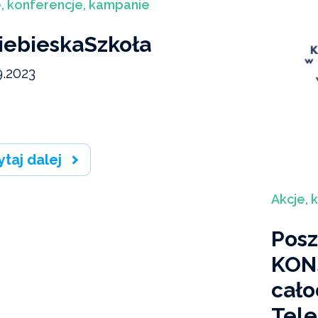
, konferencje, kampanie
iebieskaSzkoła
9.2023
ytaj dalej
Akcje, 
Pos
KON
cało
Tele