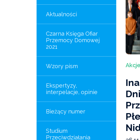
Aktualności
Czarna Księga Ofiar
Przemocy Domowej
2021
Akcje
Wzory pism
Ina
Ekspertyzy,
Dn
interpelacje, opinie
Pr
Bieżący numer
Pł
Ni
Studium
Przeciwdziałania