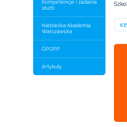
Kompetencje i zadania
Szko
służb
cz
Niebieska Akademia
Warszawska
OPOPP
Artykuły