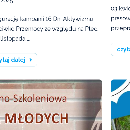
.2025
03 kwie
prasow
gurację kampanii 16 Dni Aktywizmu
przepr
ciwko Przemocy ze względu na Płeć,
 listopada,...
czyt
ytaj dalej