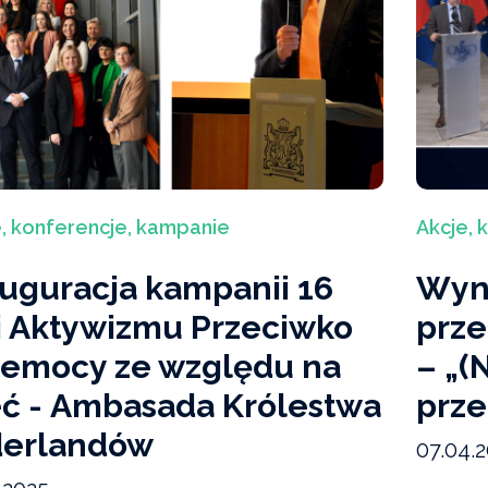
, konferencje, kampanie
Akcje, 
uguracja kampanii 16
Wyni
i Aktywizmu Przeciwko
prze
zemocy ze względu na
– „(
eć - Ambasada Królestwa
prz
derlandów
07.04.