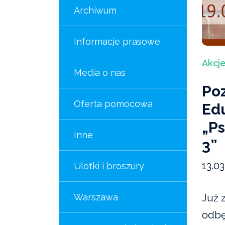
Archiwum
Informacje prasowe
Akcje
Media o nas
Po
Oferta pomocowa
Ed
„Ps
Inne
3”
13.0
Ulotki i broszury
Warszawa
Już z
odbę