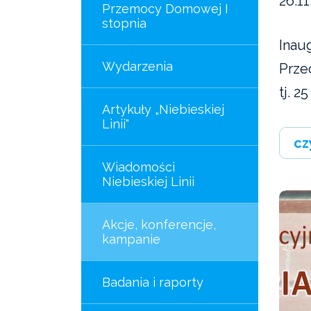
26.11
Przemocy Domowej I
stopnia
Inau
Wydarzenia
Prze
tj. 25
Artykuły „Niebieskiej
Linii"
cz
Wiadomości
Niebieskiej Linii
Akcje, konferencje,
kampanie
Badania i raporty