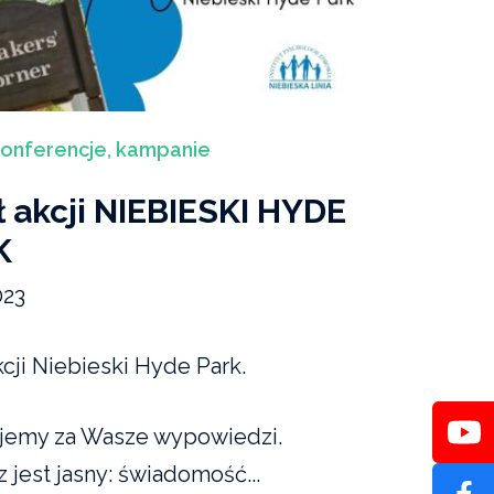
konferencje, kampanie
ł akcji NIEBIESKI HYDE
K
023
kcji Niebieski Hyde Park.
jemy za Wasze wypowiedzi.
 jest jasny: świadomość...