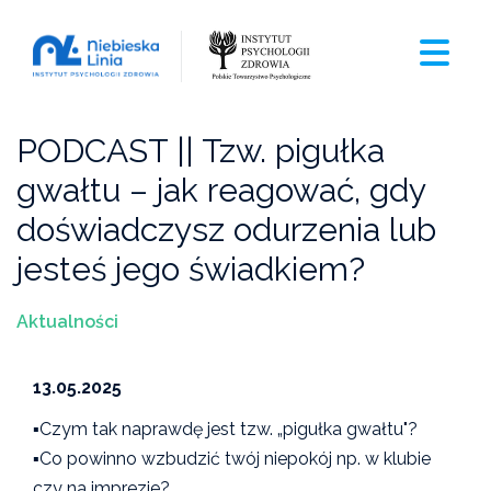
PODCAST || Tzw. pigułka
gwałtu – jak reagować, gdy
doświadczysz odurzenia lub
jesteś jego świadkiem?
Aktualności
13.05.2025
▪️Czym tak naprawdę jest tzw. „pigułka gwałtu"?
▪️Co powinno wzbudzić twój niepokój np. w klubie
czy na imprezie?