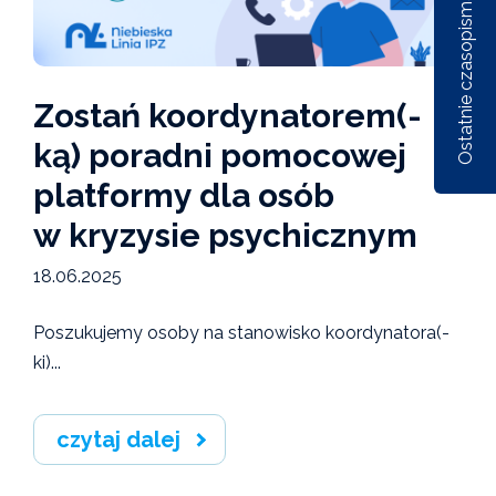
Ostatnie czasopisma
Zostań koordynatorem(-
ką) poradni pomocowej
Nr 1/162/2026
Nr 6/161/2025
Nr 5/1
platformy dla osób
w kryzysie psychicznym
18.06.2025
Poszukujemy osoby na stanowisko koordynatora(-
ki)...
czytaj dalej