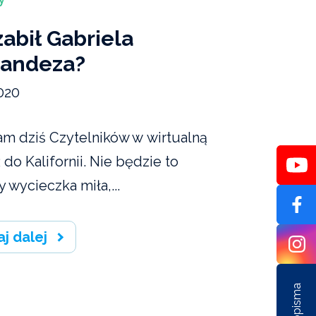
zabił Gabriela
nandeza?
020
am dziś Czytelników w wirtualną
do Kalifornii. Nie będzie to
y wycieczka miła,...
aj dalej