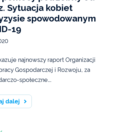
z. Sytuacja kobiet
ryzysie spowodowanym
ID-19
020
kazuje najnowszy raport Organizacji
racy Gospodarczej i Rozwoju, za
arczo-społeczne...
aj dalej
y