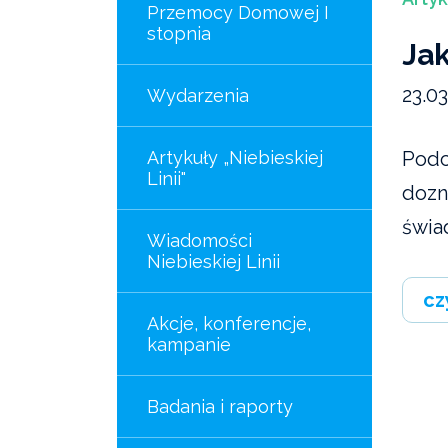
Przemocy Domowej I
stopnia
Jak
23.0
Wydarzenia
Artykuły „Niebieskiej
Podc
Linii"
dozn
świa
Wiadomości
Niebieskiej Linii
cz
Akcje, konferencje,
kampanie
Badania i raporty