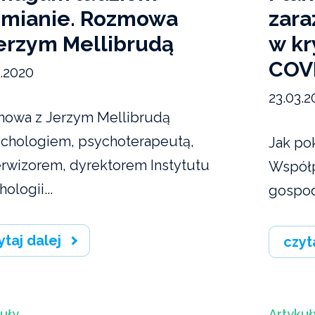
zmianie. Rozmowa
zara
Jerzym Mellibrudą
w k
COV
3.2020
23.03.2
owa z Jerzym Mellibrudą
ychologiem, psychoterapeutą,
Jak po
rwizorem, dyrektorem Instytutu
Współp
ologii...
gospod
ytaj dalej
czyt
uły
Artykuł