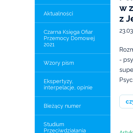
w 
Aktualności
z 
23.0
Czarna Księga Ofiar
Przemocy Domowej
2021
Rozm
- ps
Wzory pism
supe
Psych
Ekspertyzy,
interpelacje, opinie
cz
Bieżący numer
Studium
Przeciwdziałania
Artyk