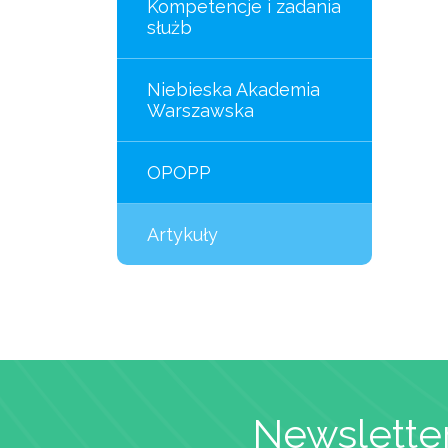
Kompetencje i zadania
służb
Niebieska Akademia
Warszawska
OPOPP
Artykuły
Newsletter