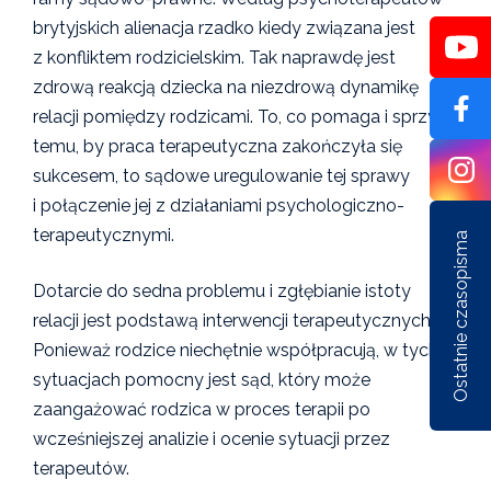
brytyjskich alienacja rzadko kiedy związana jest
z konfliktem rodzicielskim. Tak naprawdę jest
zdrową reakcją dziecka na niezdrową dynamikę
relacji pomiędzy rodzicami. To, co pomaga i sprzyja
temu, by praca terapeutyczna zakończyła się
sukcesem, to sądowe uregulowanie tej sprawy
i połączenie jej z działaniami psychologiczno-
terapeutycznymi.
Ostatnie czasopisma
Dotarcie do sedna problemu i zgłębianie istoty
relacji jest podstawą interwencji terapeutycznych.
Ponieważ rodzice niechętnie współpracują, w tych
sytuacjach pomocny jest sąd, który może
Nr 1/162/2026
Nr 6/161/2025
Nr 5/1
zaangażować rodzica w proces terapii po
wcześniejszej analizie i ocenie sytuacji przez
terapeutów.