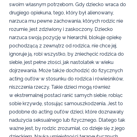
swoim własnym potrzebom. Gdy dziecko wraca do
drugiego opiekuna, tego, który był alienowany,
narzuca mu pewne zachowania, których rodzic nie
rozumie, jest zdziwiony i zaskoczony. Dziecko
narzuca swoją pozycję w hierarchii, blokuje opiekę
pochodzącą z zewnątrz od rodzica, nie chce jej,
ignoruje ją, robi wszystko, by zniechęcić rodzica do
siebie, jest pełne złości, jak nastolatek w wieku
dojrzewania. Może także dochodzić do fizycznych
acting out’ów w stosunku do rodzica i rówieśników,
niszczenia rzeczy. Takie dzieci mogą również
w ekstremalnej postaci ranić samych siebie, robiąc
sobie krzywdę, stosując samouszkodzenia. Jest to
podobne do acting out’ów dzieci, które doznawały
nadużycia seksualnego lub fizycznego. Dlatego tak
ważne jest, by rodzic zrozumiał, co dzieje się z jego
dzieckiem. Nauka umiejętności terapeutycznych