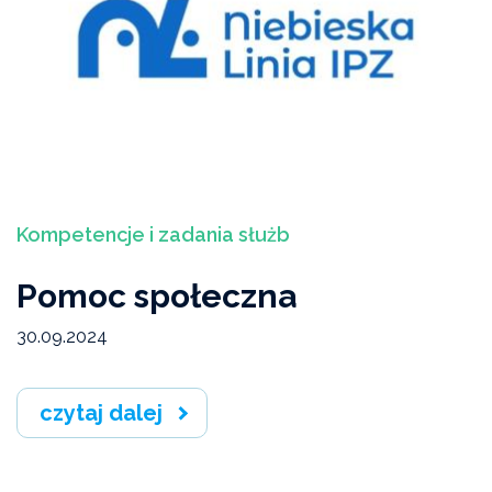
Ekspertyzy, interpelacje, opinie
Bieżący numer
Studium Przeciwdziałania Przemocy Domowej I
stopnia
Wydarzenia
Kompetencje i zadania służb
Artykuły „Niebieskiej Linii"
Pomoc społeczna
Wiadomości Niebieskiej Linii
30.09.2024
Akcje, konferencje, kampanie
czytaj dalej
Badania i raporty
Archiwum