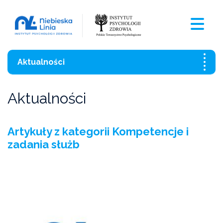
Aktualności
Wszystkie aktualności
Aktualności
Szkolenia
Artykuły z kategorii Kompetencje i
Czasopismo
zadania służb
Aktualności
Czarna Księga Ofiar Przemocy Domowej 2021
Wzory pism