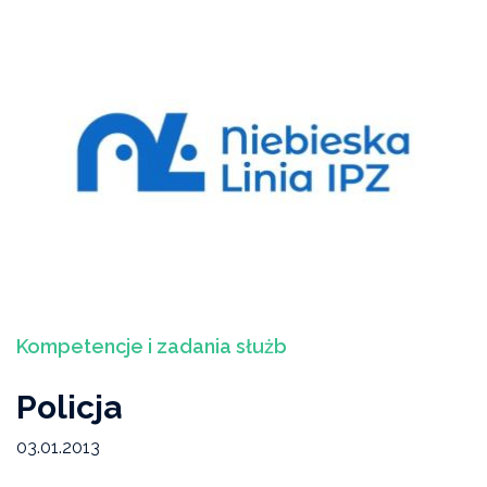
Informacje prasowe
Media o nas
Oferta pomocowa
Inne
Ulotki i broszury
Warszawa
Kompetencje i zadania służb
Kompetencje i zadania służb
Policja
Niebieska Akademia Warszawska
03.01.2013
OPOPP