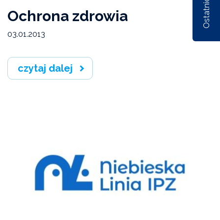
Ochrona zdrowia
Nr 1/162/2026
Nr 6/161/2025
Nr 5/1
03.01.2013
czytaj dalej