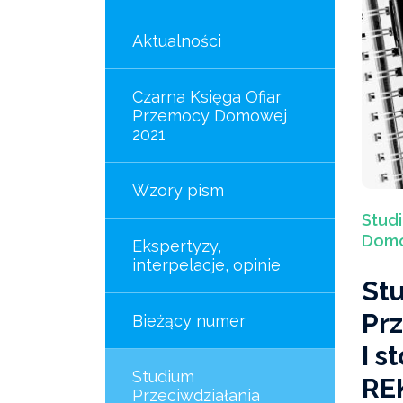
Aktualności
Czarna Księga Ofiar
Przemocy Domowej
2021
Wzory pism
Stud
Domo
Ekspertyzy,
interpelacje, opinie
St
Pr
Bieżący numer
I 
Studium
RE
Przeciwdziałania