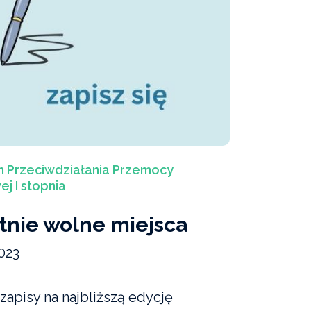
m Przeciwdziałania Przemocy
 I stopnia
tnie wolne miejsca
023
zapisy na najbliższą edycję