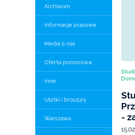
Archiwum
Informacje prasowe
Media o nas
Oferta pomocowa
Stud
Domo
Inne
St
Ulotki i broszury
Pr
- z
Warszawa
15.02