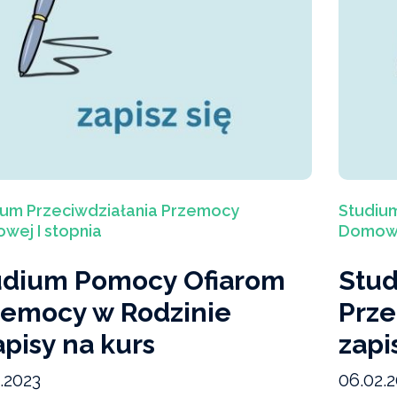
ium Przeciwdziałania Przemocy
Studiu
wej I stopnia
Domowej
udium Pomocy Ofiarom
Stud
zemocy w Rodzinie
Prze
apisy na kurs
zapi
.2023
06.02.