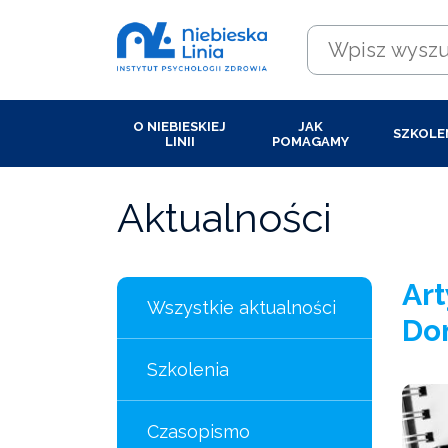
O NIEBIESKIEJ
JAK
SZKOLE
LINII
POMAGAMY
Aktualności
Art
Wszystkie aktualności
Do
Szkolenia
Czasopismo