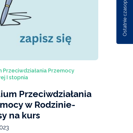
Ostatnie czasopisma
Nr 1/162/2026
Nr 6/161/2025
Nr 5/1
m Przeciwdziałania Przemocy
 I stopnia
ium Przeciwdziałania
mocy w Rodzinie-
sy na kurs
2023