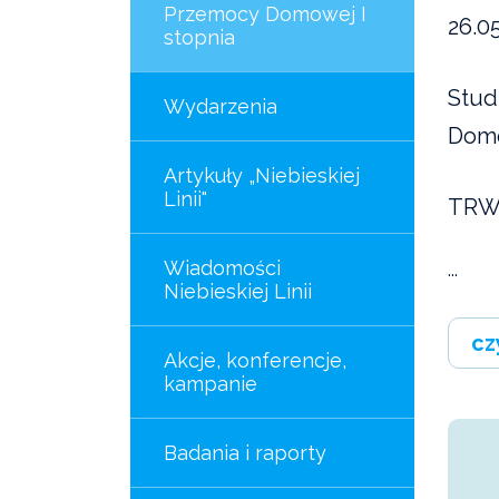
Przemocy Domowej I
26.0
stopnia
Stud
Wydarzenia
Domo
Artykuły „Niebieskiej
Linii"
TRW
Wiadomości
...
Niebieskiej Linii
cz
Akcje, konferencje,
kampanie
Badania i raporty