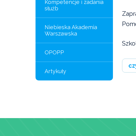
Kompetencje i zadania
służb
Zapr
Pomo
Niebieska Akademia
Warszawska
Szkol
OPOPP
cz
Artykuły