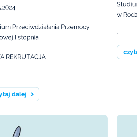
Studiu
5.2024
w Rodzi
ium Przeciwdziałania Przemocy
...
wej I stopnia
czyt
A REKRUTACJA
ytaj dalej