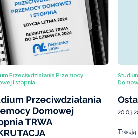
ium Przeciwdziałania Przemocy
Studiu
wej I stopnia
Domowej
udium Przeciwdziałania
Osta
zemocy Domowej
20.03.2
stopnia TRWA
KRUTACJA
Trwają 