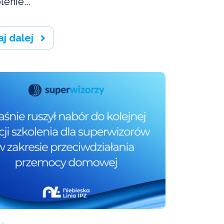
lenie...
aj dalej