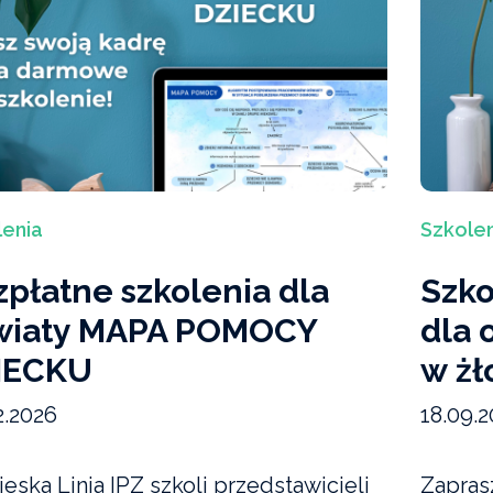
lenia
Szkolen
płatne szkolenia dla
Szk
wiaty MAPA POMOCY
dla 
IECKU
w żł
2.2026
18.09.2
eska Linia IPZ szkoli przedstawicieli
Zapras