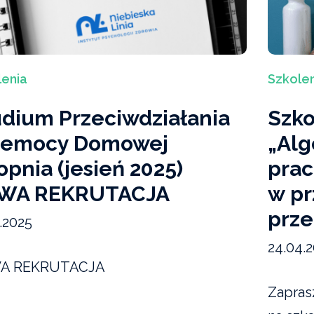
lenia
Szkolen
udium Przeciwdziałania
Szk
zemocy Domowej
„Alg
topnia (jesień 2025)
prac
WA REKRUTACJA
w pr
prz
.2025
24.04.
A REKRUTACJA
Zapras