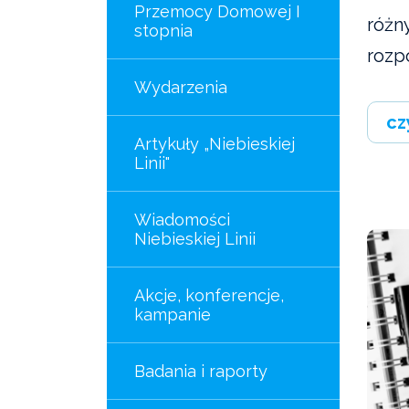
Przemocy Domowej I
różny
stopnia
rozp
Wydarzenia
cz
Artykuły „Niebieskiej
Linii"
Wiadomości
Niebieskiej Linii
Akcje, konferencje,
kampanie
Badania i raporty