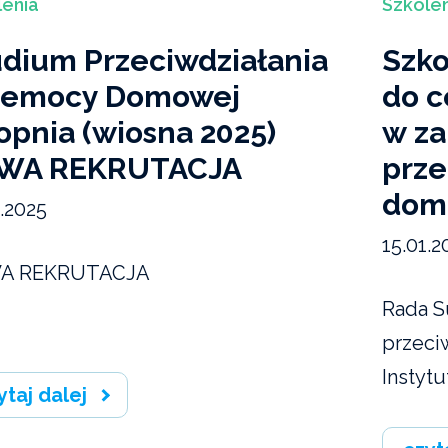
lenia
Szkolen
udium Przeciwdziałania
Szko
zemocy Domowej
do c
topnia (wiosna 2025)
w za
WA REKRUTACJA
prze
dom
1.2025
15.01.2
A REKRUTACJA
Rada S
przeci
Instytu
ytaj dalej