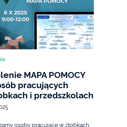
ia
olenie MAPA POMOCY
osób pracujących
obkach i przedszkolach
025
zamy osoby pracujące w żłobkach