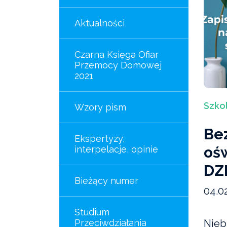
Aktualności
Czarna Księga Ofiar
Przemocy Domowej
2021
Szko
Wzory pism
Bez
Ekspertyzy,
oś
interpelacje, opinie
DZ
Bieżący numer
04.0
Studium
Przeciwdziałania
Niebi