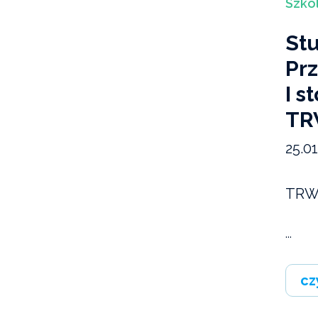
Szko
St
Pr
I s
TR
25.0
TRW
...
cz