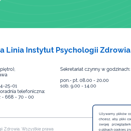
a Linia Instytut Psychologii Zdrowia
piętro),
Sekretariat czynny w godzinach:
awa
pon.- pt. 08.00 - 20.00
824-25-01
sob. 9.00 - 14.00
radnia telefoniczna:
2 - 668 - 70 - 00
Używamy plików coo
chcesz, aby pliki 
swojej przegląda
gii Zdrowia. Wszystkie prawa
o plikach cookies zn