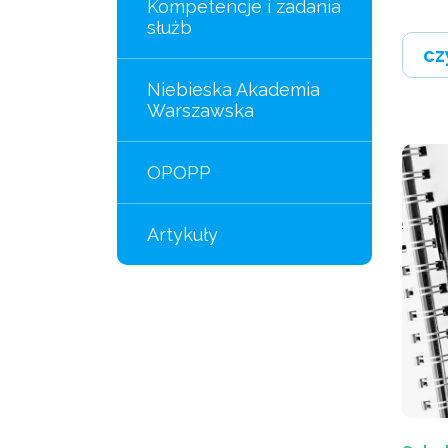
Kompetencje i zadania
służb
cz
Niebieska Akademia
Warszawska
OPOPP
Artykuły