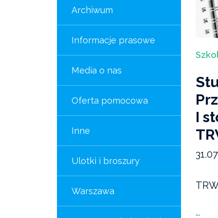
Archiwum
Informacje prasowe
Szko
Media o nas
St
Pr
Oferta pomocowa
I s
Inne
TR
31.07
Ulotki i broszury
TRW
Warszawa
...