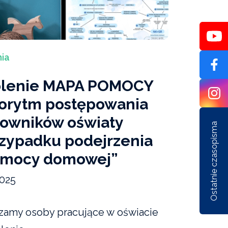
ia
olenie MAPA POMOCY
orytm postępowania
owników oświaty
Ostatnie czasopisma
zypadku podejrzenia
emocy domowej”
2025
Nr 1/162/2026
Nr 6/161/2025
Nr 5/1
zamy osoby pracujące w oświacie