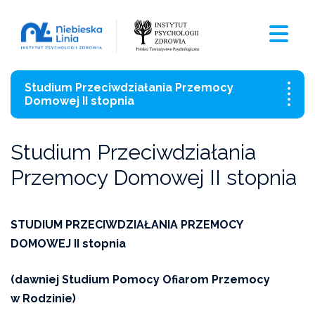
Studium Przeciwdziałania Przemocy
Domowej II stopnia
Studium Przeciwdziałania Przemocy Domowej
Studium Przeciwdziałania
I stopnia
Przemocy Domowej II stopnia
Studium Przeciwdziałania Przemocy Domowej II
stopnia
STUDIUM PRZECIWDZIAŁANIA PRZEMOCY
Szkolenia jednodniowe
DOMOWEJ II stopnia
Superwizje
(dawniej Studium Pomocy Ofiarom Przemocy
w Rodzinie)