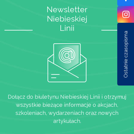
Newsletter
Niebieskiej
Linii
Ostatnie czasopisma
Nr 1/162/2026
Nr 6/161/2025
Nr 5/1
Dołącz do biuletynu Niebieskiej Linii i otrzymuj
wszystkie bieżące informacje o akcjach,
szkoleniach, wydarzeniach oraz nowych
artykułach.