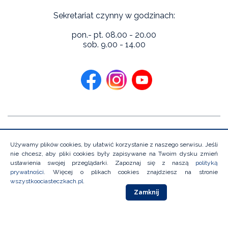
Sekretariat czynny w godzinach:
pon.- pt. 08.00 - 20.00
sob. 9.00 - 14.00
Copyright 2026 Niebieska Linia Instytutu Psychologii Zdrowia.
Wszystkie prawa zastrzeżone
Używamy plików cookies, by ułatwić korzystanie z naszego serwisu. Jeśli
nie chcesz, aby pliki cookies były zapisywane na Twoim dysku zmień
ustawienia swojej przeglądarki. Zapoznaj się z naszą
polityką
prywatności
. Więcej o plikach cookies znajdziesz na stronie
Projekt i wykonanie:
wszystkoociasteczkach.pl
.
Zamknij
Polityka prywatności
Deklaracja dostępności
Polityka
Ochrony Dzieci