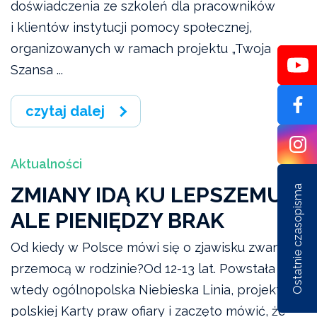
doświadczenia ze szkoleń dla pracowników
i klientów instytucji pomocy społecznej,
organizowanych w ramach projektu „Twoja
Szansa ...
czytaj dalej
Aktualności
ZMIANY IDĄ KU LEPSZEMU,
Ostatnie czasopisma
ALE PIENIĘDZY BRAK
Od kiedy w Polsce mówi się o zjawisku zwanym
przemocą w rodzinie?Od 12-13 lat. Powstała
wtedy ogólnopolska Niebieska Linia, projekt
Nr 1/162/2026
Nr 6/161/2025
Nr 5/1
polskiej Karty praw ofiary i zaczęto mówić, że