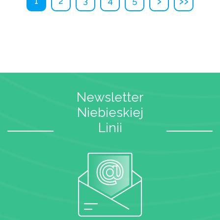
›
››
1
2
3
4
5
Newsletter
Niebieskiej
Linii