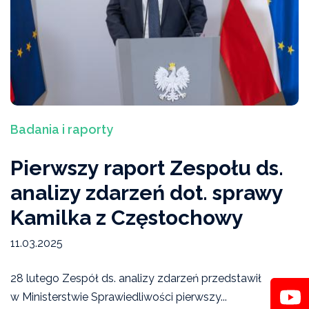
Ekspertyzy, interpelacje, opinie
Bieżący numer
Studium Przeciwdziałania Przemocy Domowej I
stopnia
Badania i raporty
Wydarzenia
Pierwszy raport Zespołu ds.
Artykuły „Niebieskiej Linii"
analizy zdarzeń dot. sprawy
Wiadomości Niebieskiej Linii
Kamilka z Częstochowy
Akcje, konferencje, kampanie
11.03.2025
Badania i raporty
28 lutego Zespół ds. analizy zdarzeń przedstawił
w Ministerstwie Sprawiedliwości pierwszy...
Archiwum