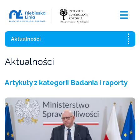
Aktualności
Wszystkie aktualności
Aktualności
Szkolenia
Artykuły z kategorii Badania i raporty
Czasopismo
Aktualności
Czarna Księga Ofiar Przemocy Domowej 2021
Wzory pism