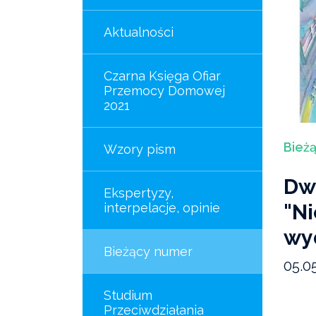
Aktualności
Czarna Księga Ofiar
Przemocy Domowej
2021
Bież
Wzory pism
Dw
Ekspertyzy,
"Ni
interpelacje, opinie
wyd
Bieżący numer
05.0
Studium
Przeciwdziałania