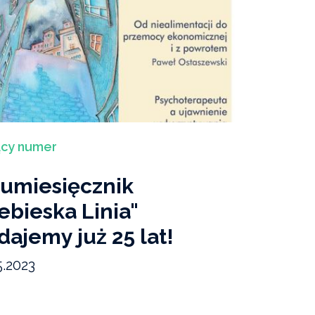
ący numer
umiesięcznik
ebieska Linia"
ajemy już 25 lat!
5.2023