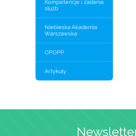
Kompetencje i zadania
służb
Niebieska Akademia
Warszawska
OPOPP
Artykuły
Newsletter