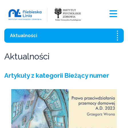
Aktualności
Wszystkie aktualności
Aktualności
Szkolenia
Artykuły z kategorii Bieżący numer
Czasopismo
Aktualności
Czarna Księga Ofiar Przemocy Domowej 2021
Wzory pism