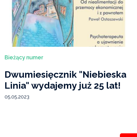
Ekspertyzy, interpelacje, opinie
Bieżący numer
Studium Przeciwdziałania Przemocy Domowej I
stopnia
Bieżący numer
Wydarzenia
Dwumiesięcznik "Niebieska
Artykuły „Niebieskiej Linii"
Linia" wydajemy już 25 lat!
Wiadomości Niebieskiej Linii
05.05.2023
Akcje, konferencje, kampanie
Badania i raporty
Archiwum