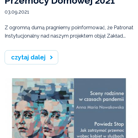
Przemocy Domowej 2021"
03.09.2021
Informacje prasowe
Z ogromną dumą pragniemy poinformować, że Patronat
Media o nas
Instytucjonalny nad naszym projektem objął Zakład...
Oferta pomocowa
czytaj dalej
Inne
Ulotki i broszury
Warszawa
Kompetencje i zadania służb
Niebieska Akademia Warszawska
OPOPP