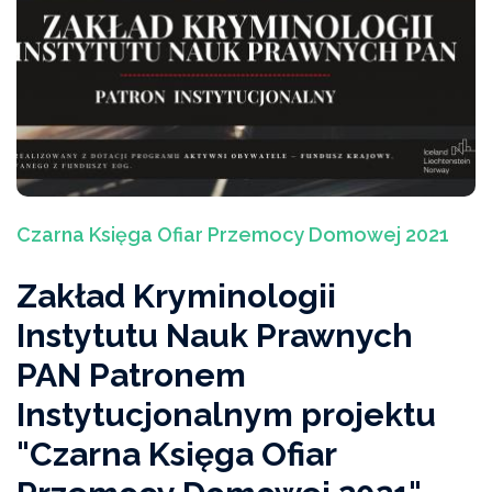
Ekspertyzy, interpelacje, opinie
Bieżący numer
Studium Przeciwdziałania Przemocy Domowej I
stopnia
Wydarzenia
Czarna Księga Ofiar Przemocy Domowej 2021
Artykuły „Niebieskiej Linii"
Zakład Kryminologii
Wiadomości Niebieskiej Linii
Instytutu Nauk Prawnych
PAN Patronem
Akcje, konferencje, kampanie
Instytucjonalnym projektu
Badania i raporty
"Czarna Księga Ofiar
Archiwum