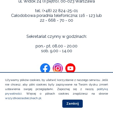
ul. Widok 24 (II piętro),
00-023 Warszawa
tel.: (+48) 22 824-25-01
Całodobowa poradnia telefoniczna: 116 - 123 lub
22 - 668 - 70 - 00
Sekretariat czynny w godzinach:
pon.- pt. 08.00 - 20.00
sob. 9.00 - 14.00
Używamy plików cookies, by ułatwić korzystanie z naszego serwisu. Jeśli
nie chcesz, aby pliki cookies były zapisywane na Twoim dysku zmień
ustawienia swojej przeglądarki. Zapoznaj się z naszą
polityką
prywatności
. Więcej o plikach cookies znajdziesz na stronie
Copyright 2026 Niebieska Linia Instytutu Psychologii Zdrowia.
wszystkoociasteczkach.pl
.
Wszystkie prawa zastrzeżone
Zamknij