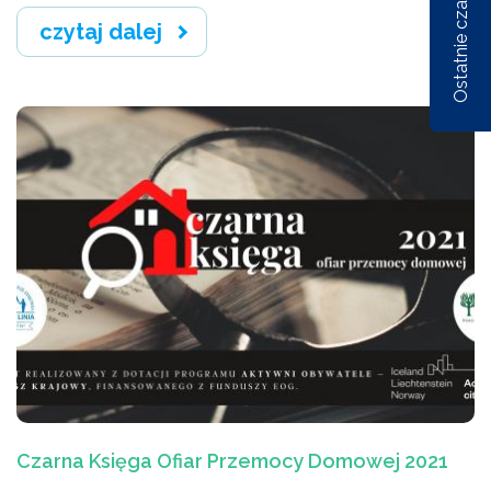
Ostatnie czasopisma
czytaj dalej
Nr 1/162/2026
Nr 6/161/2025
Nr 5/1
Czarna Księga Ofiar Przemocy Domowej 2021