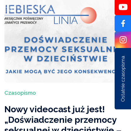
Ostatnie czasopisma
Czasopismo
Nr 1/162/2026
Nr 6/161/2025
Nr 5/1
Nowy videocast już jest!
„Doświadczenie przemocy
seksualnej w dzieciństwie –