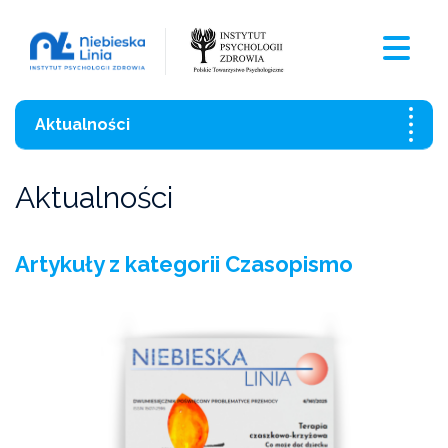
Aktualności
Wszystkie aktualności
Aktualności
Szkolenia
Artykuły z kategorii Czasopismo
Czasopismo
Aktualności
Czarna Księga Ofiar Przemocy Domowej 2021
Wzory pism