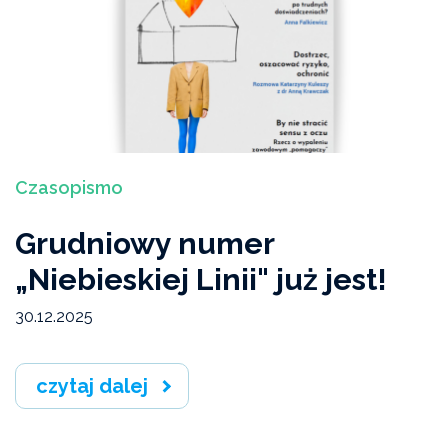
Ekspertyzy, interpelacje, opinie
Bieżący numer
Studium Przeciwdziałania Przemocy Domowej I
stopnia
Czasopismo
Wydarzenia
Grudniowy numer
Artykuły „Niebieskiej Linii"
„Niebieskiej Linii" już jest!
Wiadomości Niebieskiej Linii
30.12.2025
Akcje, konferencje, kampanie
czytaj dalej
Badania i raporty
Archiwum