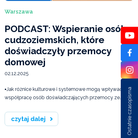
Warszawa
Artykuły
PODCAST: Wspieranie osób
cudzoziemskich, które
doświadczyły przemocy
domowej
02.12.2025
▪️Jak różnice kulturowe i systemowe mogą wpływać na
Ostatnie czasopisma
współpracę osób doświadczających przemocy ze...
czytaj dalej
Nr 1/162/2026
Nr 6/161/2025
Nr 5/1