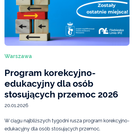
Ekspertyzy, interpelacje, opinie
Bieżący numer
Studium Przeciwdziałania Przemocy Domowej I
stopnia
Warszawa
Wydarzenia
Program korekcyjno-
Artykuły „Niebieskiej Linii"
edukacyjny dla osób
Wiadomości Niebieskiej Linii
stosujących przemoc 2026
Akcje, konferencje, kampanie
20.01.2026
Badania i raporty
W ciągu najbliższych tygodni rusza program korekcyjno-
edukacyjny dla osób stosujących przemoc.
Archiwum