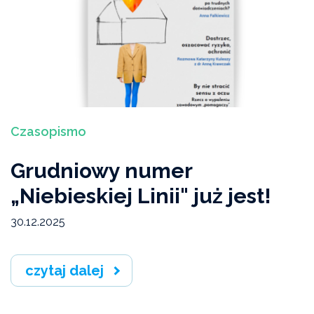
Ekspertyzy, interpelacje, opinie
Bieżący numer
Studium Przeciwdziałania Przemocy Domowej I
stopnia
Czasopismo
Wydarzenia
Grudniowy numer
Artykuły „Niebieskiej Linii"
„Niebieskiej Linii" już jest!
Wiadomości Niebieskiej Linii
30.12.2025
Akcje, konferencje, kampanie
czytaj dalej
Badania i raporty
Archiwum