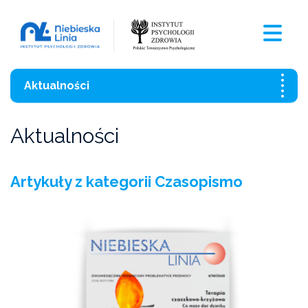
Aktualności
Wszystkie aktualności
Aktualności
Szkolenia
Artykuły z kategorii Czasopismo
Czasopismo
Aktualności
Czarna Księga Ofiar Przemocy Domowej 2021
Wzory pism