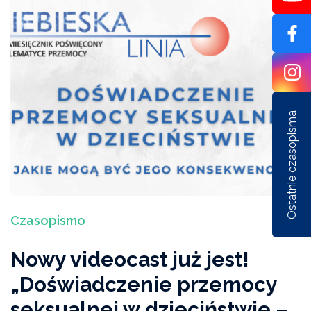
Ostatnie czasopisma
Czasopismo
Nr 1/162/2026
Nr 6/161/2025
Nr 5/1
Nowy videocast już jest!
„Doświadczenie przemocy
seksualnej w dzieciństwie –