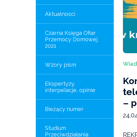
Aktualności
Czarna Księga Ofiar
Przemocy Domowej
2021
Wiado
Wzory pism
Ko
Ekspertyzy,
tel
interpelacje, opinie
– 
Bieżący numer
24.0
Studium
Przeciwdziałania
REK