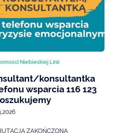
mości Niebieskiej Linii
nsultant/konsultantka
efonu wsparcia 116 123
poszukujemy
4.2026
RUTACJA ZAKOŃCZONA