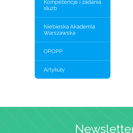
Kompetencje i zadania
służb
Niebieska Akademia
Warszawska
OPOPP
Artykuły
Newsletter