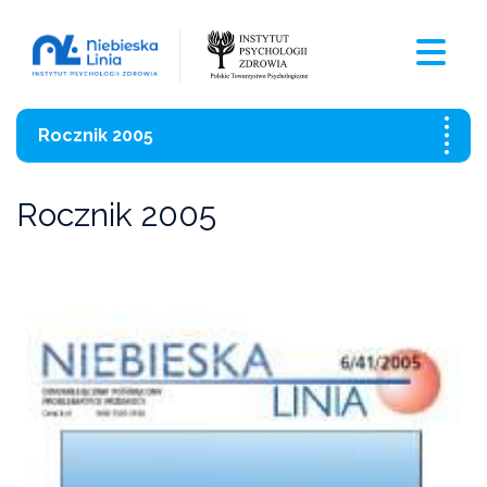
Rocznik 2005
Bieżący numer
Rocznik 2005
Archiwum
Kontakt z redakcją
Pobierz wersje PDF
Videocasty
Sprawdź również: