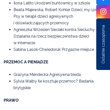
Ilona Lelito Urodzeni buntownicy w szkole
Beata Majewska, Robert Kohler Dzieci, my i psy
Psy w terapii dzieci agresywnych
i doświadczających przemocy
Ostatnie czasopisma
Agnieszka Wrzesień Sieciaki kontra Sieciuchy
Działania na rzecz bezpieczeństwa dzieci
w internecie
Sabina Lasok-Chwiedoruk Przyjazne miejsce
PRZEMOC A PIENIĄDZE
Nr 1/162/2026
Nr 6/161/2025
Nr 5/1
Grażyna Mendecka Agresywna bieda
Sylvia Walby Ile kosztuje przemoc? Badania
brytyjskie
PRAWO