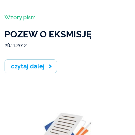
Artykuły
Wzory pism
POZEW O EKSMISJĘ
28.11.2012
czytaj dalej