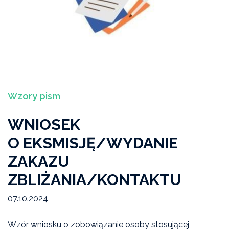
Ekspertyzy, interpelacje, opinie
Bieżący numer
Studium Przeciwdziałania Przemocy Domowej I
stopnia
Wzory pism
Wydarzenia
WNIOSEK
Artykuły „Niebieskiej Linii"
O EKSMISJĘ/WYDANIE
Wiadomości Niebieskiej Linii
ZAKAZU
ZBLIŻANIA/KONTAKTU
Akcje, konferencje, kampanie
07.10.2024
Badania i raporty
Wzór wniosku o zobowiązanie osoby stosującej
Archiwum