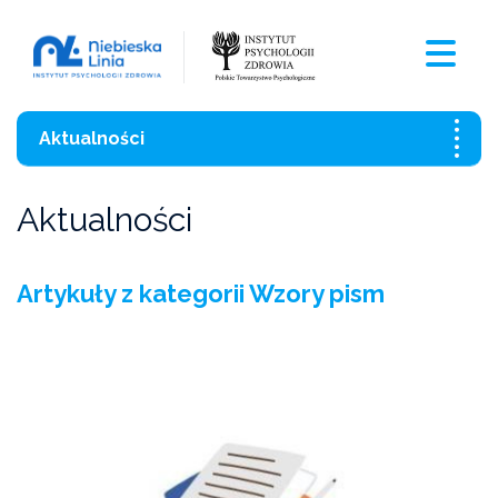
Aktualności
Wszystkie aktualności
Aktualności
Szkolenia
Artykuły z kategorii Wzory pism
Czasopismo
Aktualności
Czarna Księga Ofiar Przemocy Domowej 2021
Wzory pism