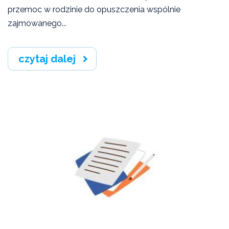
przemoc w rodzinie do opuszczenia wspólnie
zajmowanego...
Informacje prasowe
Media o nas
czytaj dalej
Oferta pomocowa
Inne
Ulotki i broszury
Warszawa
Kompetencje i zadania służb
Niebieska Akademia Warszawska
OPOPP